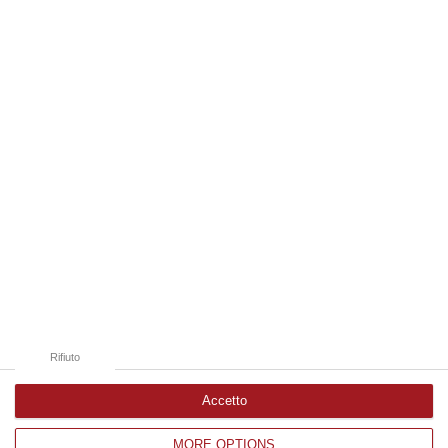
Ge…
07 Agosto, 16:54
Edizioni provinciali
Catanzaro
Cosenza
Vibo Valentia
Reggio Calabria
Crotone
Rifiuto
Accetto
MORE OPTIONS