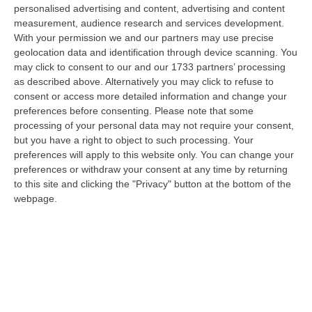
“Nessun sistema di “truffe” per la gestione dell’Emergenza Nord Africa
personalised advertising and content, advertising and content
tra il 2011 e il 2012 in Calabria. Arriva il proscioglimento davanti…
measurement, audience research and services development.
With your permission we and our partners may use precise
07 Agosto, 18:06
geolocation data and identification through device scanning. You
may click to consent to our and our 1733 partners’ processing
Uomo Aggredito, Pestato E Ucciso, Arrestati Quattro Giovani
as described above. Alternatively you may click to refuse to
“Quattro giovani tra i 19 e i 23 anni residenti in provincia di Forlì-Cesena
consent or access more detailed information and change your
sono stati fermati dai Carabinieri della compagnia di Cervia-Mi…
preferences before consenting.
Please note that some
07 Agosto, 17:43
processing of your personal data may not require your consent,
but you have a right to object to such processing. Your
«La Regione Decide Dove Si Sopravvive A Un Infarto Guardando Il
preferences will apply to this website only. You can change your
Colore Dei Sindaci. Pronti Gli Esposti In Procura»
preferences or withdraw your consent at any time by returning
to this site and clicking the "Privacy" button at the bottom of the
“LAMEZIA TERME La delibera di Giunta regionale numero 400 del 21
webpage.
luglio 2026 è l’atto più grave prodotto da questa amministrazione
Occhiuto…
07 Agosto, 17:05
Gestione Sanitaria Accentrata, La Giunta Regionale Approva Il
Bilancio: Utile D’esercizio Di Oltre 240 Milioni
“CATANZARO Su proposta del presidente Roberto Occhiuto, la Giunta
della Regione Calabria ha approvato il bilancio di esercizio 2025 della