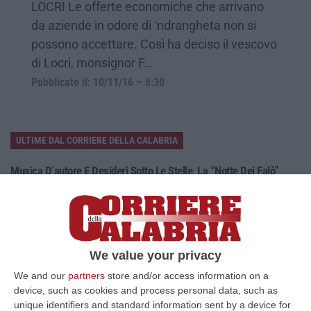
LOCRI Le offerte economiche che arrivano
da aziende in odore di ‘ndrangheta non si
possono accettare. Così ha deciso il vescovo
di Locri, monsignor F…
Pubblicato il: 10/11/16 – 6:30
ULTIME DAL CORRIERE DELLA CALABRIA
Musica D’autore E Desideri Sotto Le Stelle, La “Notte Dei Falò”
Torna A Schiavonea
“CORIGLIANO ROSSANOLa spiaggia di Schiavonea a Corigliano-Rossano
nella notte di San Lorenzo ospita la seconda edizione della “Notte dei
Fal…
07 Agosto, 18:19
We value your privacy
We and our
partners
store and/or access information on a
Migranti In Calabria, Ribaltato Il Processo Della Corte Dei Conti.
device, such as cookies and process personal data, such as
Assolti Lucano E Gli Altri Sindaci
unique identifiers and standard information sent by a device for