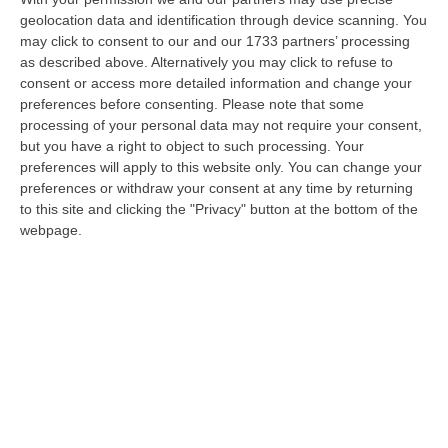
geolocation data and identification through device scanning. You
Dall’inchiesta milanese il progetto di Orazio
may click to consent to our and our 1733 partners’ processing
Desiderato. L’aiuto del fratello prestanome e
as described above. Alternatively you may click to refuse to
della cognata nei lavori e negli arredamenti
consent or access more detailed information and change your
preferences before consenting.
Please note that some
Pubblicato il: 03/03/25 – 7:01
processing of your personal data may not require your consent,
but you have a right to object to such processing. Your
preferences will apply to this website only. You can change your
preferences or withdraw your consent at any time by returning
to this site and clicking the "Privacy" button at the bottom of the
webpage.
Il narcotraffico a Milano in mano al nipote
dei Mancuso: l’autodemolitore e il socio