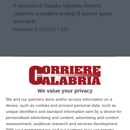
Il racconto di Claudio Agostino Romeo,
costretto a vendere orologi di lusso e quote
societarie
Pubblicato il: 11/03/25 – 6:57
We value your privacy
We and our
partners
store and/or access information on a
device, such as cookies and process personal data, such as
unique identifiers and standard information sent by a device for
L’attico a Nicotera del nipote dei
personalised advertising and content, advertising and content
Mancuso: i lavori via WhatsApp e la
measurement, audience research and services development.
“sorpresa” di Pasqua
With your permission we and our partners may use precise