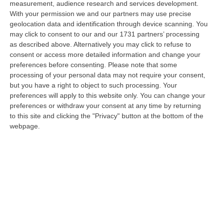
measurement, audience research and services development.
05 Agosto, 22:07
With your permission we and our partners may use precise
geolocation data and identification through device scanning. You
Ciclovia Dei Parchi Della Calabria: Al Via La Messa In Sicurezza
may click to consent to our and our 1731 partners’ processing
Del Tratto Fabrizia – Serra San Bruno
as described above. Alternatively you may click to refuse to
“SERRA SAN BRUNO Partono i lavori di riqualificazione e miglioramento
consent or access more detailed information and change your
della sicurezza lungo la Ciclovia dei Parchi della Calabria, concentra…
preferences before consenting.
Please note that some
05 Agosto, 21:56
processing of your personal data may not require your consent,
but you have a right to object to such processing. Your
Tari, Senese: «Rendere Efficiente Il Sistema Per Ridurre I Costi
preferences will apply to this website only. You can change your
Per I Cittadini E Aumentare I Salari»
preferences or withdraw your consent at any time by returning
to this site and clicking the "Privacy" button at the bottom of the
“CATANZARO A Lamezia Terme la Tari aumenta del 6,2% per le famiglie e
webpage.
del 17% per le imprese; a Crotone del 6,9%; a Catanzaro dell’1,63%. A…
05 Agosto, 21:23
Delmastro, No All’acquisizione Delle Chat. Bagarre Alla Camera
“ROMA L’Aula della Camera, a scrutinio segreto, ha confermato quanto
già votato dalla Giunta delle autorizzazioni, non consentendo alla magi…
05 Agosto, 21:07