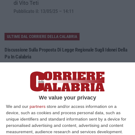
di Vito Teti
Pubblicato il: 13/05/25 – 14:11
ULTIME DAL CORRIERE DELLA CALABRIA
Discussione Sulla Proposta Di Legge Regionale Sugli Idonei Della
Pa In Calabria
“Riceviamo e pubblichiamo Noi idonei del Concorso per 54 posti della
Regione Calabria siamo tra i potenziali beneficiari della proposta d…
07 Agosto, 22:35
Basilica Dell’Immacolata Concezione Di Catanzaro, Ferro:
We value your privacy
«finanziamento Da 800 Milioni Di Euro»
We and our
partners
store and/or access information on a
“CATANZARO «Con un importante finanziamento di 800 mila euro, si potrà
device, such as cookies and process personal data, such as
dare avvio agli attesi lavori di ristrutturazione della Basilica dell…
unique identifiers and standard information sent by a device for
07 Agosto, 22:02
personalised advertising and content, advertising and content
measurement, audience research and services development.
Renzi: «Conte? Sarebbe Delittuoso Vannaccizzare La Coalizione»