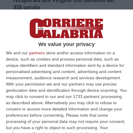
XIX secolo
I carabinieri del Nucleo Tutela Patrimonio
culturale di Cosenza hanno rinvenuto a
Spinazzola in una casa privata la tela
Pubblicato il: 03/06/23 – 9:48
We value your privacy
We and our
partners
store and/or access information on a
device, such as cookies and process personal data, such as
unique identifiers and standard information sent by a device for
personalised advertising and content, advertising and content
measurement, audience research and services development.
With your permission we and our partners may use precise
geolocation data and identification through device scanning. You
may click to consent to our and our 1733 partners’ processing
as described above. Alternatively you may click to refuse to
consent or access more detailed information and change your
preferences before consenting.
Please note that some
processing of your personal data may not require your consent,
Ritrovata una pisside in argento trafugata
but you have a right to object to such processing. Your