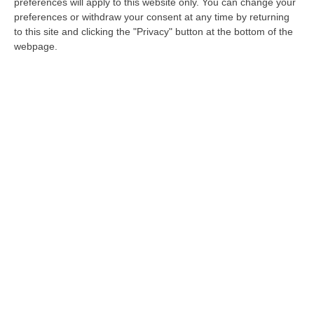
preferences will apply to this website only. You can change your
dalla Chiesa di San Nicola di Mileto nel
preferences or withdraw your consent at any time by returning
1979 – FOTO
to this site and clicking the "Privacy" button at the bottom of the
L’attività del nucleo Tpc dei carabinieri di
webpage.
Cosenza per il 2021. Rinvenuti a Isola Capo
Rizzuto nove cannoni, un’ancora e una
campana
Pubblicato il: 09/07/22 – 10:00