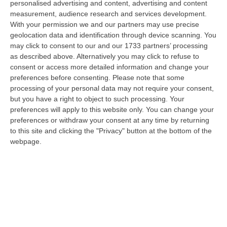
personalised advertising and content, advertising and content
“«L’8 agosto 1956 rimane una delle pagine più dolorose della storia
measurement, audience research and services development.
dell’emigrazione italiana. A Marcinelle, in Belgio, 262 minatori persero…
With your permission we and our partners may use precise
08 Agosto, 10:53
geolocation data and identification through device scanning. You
may click to consent to our and our 1733 partners’ processing
«La Calabria Del Vino Non Ha Bisogno Di Assomigliare Ai Grandi
as described above. Alternatively you may click to refuse to
Territori, Ma Solo Di Avere Piena Consapevolezza»
consent or access more detailed information and change your
“COSENZA Custodi della biodiversità, artigiani del gusto e ambasciatori
preferences before consenting.
Please note that some
di un territorio in forte evoluzione. I vignaioli indipendenti rappr…
processing of your personal data may not require your consent,
08 Agosto, 10:47
but you have a right to object to such processing. Your
preferences will apply to this website only. You can change your
Incendio Doloso A Rende, Presunto Piromane Ripreso Dalle
preferences or withdraw your consent at any time by returning
to this site and clicking the "Privacy" button at the bottom of the
Telecamere – VIDEO
webpage.
“COSENZA Incendio doloso è il reato contestato dal Nucleo Carabinieri
Forestale di Cosenza ad un uomo di Rende per un incendio sviluppatosi…
08 Agosto, 10:46
’Ndrangheta, Torna In Carcere Nicola Lentini: Deve Scontare Un
Anno E Un Mese
“CROTONE Torna in carcere Nicola Lentini, 39 anni, indicato come vicino