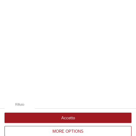
alla cosca Arena di Isola Capo Rizzuto e condannato nell’ambito dell…
08 Agosto, 10:31
Edizioni provinciali
Catanzaro
Cosenza
Vibo Valentia
Reggio Calabria
Crotone
Rifiuto
Accetto
MORE OPTIONS