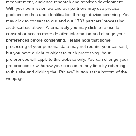
measurement, audience research and services development.
Propaganda Per L’Isis E Contenuti Neonazisti, Arrestato Un
With your permission we and our partners may use precise
geolocation data and identification through device scanning. You
16enne
may click to consent to our and our 1733 partners’ processing
“Un ragazzo di appena 16 anni è stato arrestato dalla Polizia con l’accusa
as described above. Alternatively you may click to refuse to
di partecipazione ad associazione con finalità di terrorismo inte…
consent or access more detailed information and change your
07 Agosto, 13:05
preferences before consenting.
Please note that some
processing of your personal data may not require your consent,
Pitaro Vs Fiorita. La Febbre Elettorale Surriscalda Il Fronte
but you have a right to object to such processing. Your
Progressista A Catanzaro
preferences will apply to this website only. You can change your
preferences or withdraw your consent at any time by returning
“CATANZARO Schermaglie elettorali a sinistra. A Catanzaro colpi di spillo
to this site and clicking the "Privacy" button at the bottom of the
tra due possibili candidati sindaco per il fronte progressista, l’…
webpage.
07 Agosto, 13:03
Trasporto E Smaltimento Illecito Di Rifiuti, Tre Denunce Nel
Reggino
“REGGIO CALABRIA Prosegue senza sosta l’attività di contrasto ai reati
ambientali condotta dai Carabinieri del Comando Provinciale di Reggio…
07 Agosto, 12:10