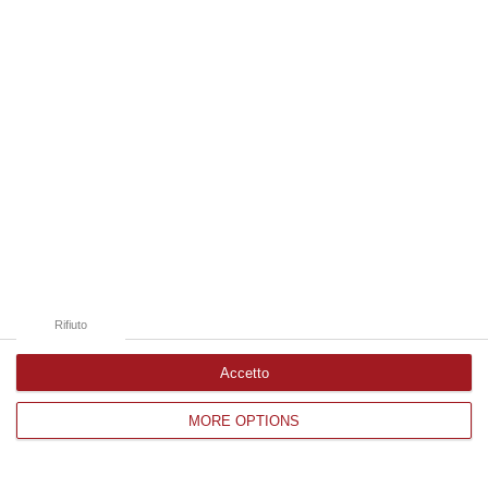
Edizioni provinciali
Catanzaro
Cosenza
Vibo Valentia
Reggio Calabria
Crotone
Rifiuto
Accetto
MORE OPTIONS
Corriere delle Calabria è una testata giornalistica di News&Com S.r.l
©2012-
-2026. Tutti i diritti riservati.
P.IVA. 03199620794, Via del mare 6/G, S.Eufemia, Lamezia Terme