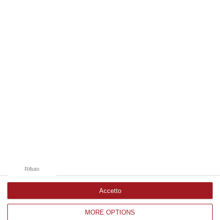
Dipignano, aveva hashish e marijuana in
casa: obbligo di dimora per un 23enne
La perquisizione a casa del giovane
nell’ambito di servizi di contrasto allo
spaccio. Travati anche bilancino e materiale
per confezionamento
Pubblicato il: 12/08/22 – 18:50
Rifiuto
Accetto
MORE OPTIONS