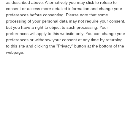
Per Eugenio e Ortenzia Guarascio è stata
as described above. Alternatively you may click to refuse to
disposta «l’inibizione all’esercizio di uffici
consent or access more detailed information and change your
preferences before consenting.
Please note that some
direttivi» per sei mesi
processing of your personal data may not require your consent,
Pubblicato il: 04/04/24 – 17:32
but you have a right to object to such processing. Your
preferences will apply to this website only. You can change your
preferences or withdraw your consent at any time by returning
to this site and clicking the "Privacy" button at the bottom of the
webpage.
Rinascita Scott, obbligo di dimora per
Pittelli (che resta ai domiciliari per il caso
Malapigna)