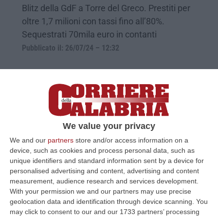
Blitz della GdF a Torre del Greco. Prestiti per
oltre 1,7 milioni con tassi fino all’80%.
Sequestrati 70mila euro in contanti
Pubblicato il: 26/07/24 – 12:32
We value your privacy
We and our
partners
store and/or access information on a
device, such as cookies and process personal data, such as
unique identifiers and standard information sent by a device for
personalised advertising and content, advertising and content
measurement, audience research and services development.
Rifiuti smaltiti illecitamente, annullato
With your permission we and our partners may use precise
l’obbligo di dimora per i fratelli Guarascio
geolocation data and identification through device scanning. You
may click to consent to our and our 1733 partners’ processing