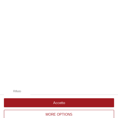
sarann…
07 Agosto, 21:35
Edizioni provinciali
Catanzaro
Cosenza
Vibo Valentia
Reggio Calabria
Crotone
Rifiuto
Accetto
MORE OPTIONS