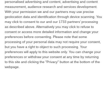
personalised advertising and content, advertising and content
“LAMEZIA TERME Il controllo parte dai porti dell’America Latina,
measurement, audience research and services development.
attraversa l’Atlantico, fa tappa lungo le coste dell’Africa occidentale e p…
With your permission we and our partners may use precise
08 Agosto, 6:55
geolocation data and identification through device scanning. You
may click to consent to our and our 1733 partners’ processing
Discussione Sulla Proposta Di Legge Regionale Sugli Idonei Della
as described above. Alternatively you may click to refuse to
Pa In Calabria
consent or access more detailed information and change your
“Riceviamo e pubblichiamo Noi idonei del Concorso per 54 posti della
preferences before consenting.
Please note that some
Regione Calabria siamo tra i potenziali beneficiari della proposta d…
processing of your personal data may not require your consent,
but you have a right to object to such processing. Your
07 Agosto, 22:35
preferences will apply to this website only. You can change your
preferences or withdraw your consent at any time by returning
Basilica Dell’Immacolata Concezione Di Catanzaro, Ferro:
to this site and clicking the "Privacy" button at the bottom of the
«finanziamento Da 800 Mila Euro»
webpage.
“CATANZARO «Con un importante finanziamento di 800mila euro, si potrà
dare avvio agli attesi lavori di ristrutturazione della Basilica dell’…
07 Agosto, 22:02
Renzi: «Conte? Sarebbe Delittuoso Vannaccizzare La Coalizione»
“ROMA «Conte sta giocando la sua partita, vedremo se le primarie si
faranno, quando e con che formato, se a due Conte-Schlein o se ci