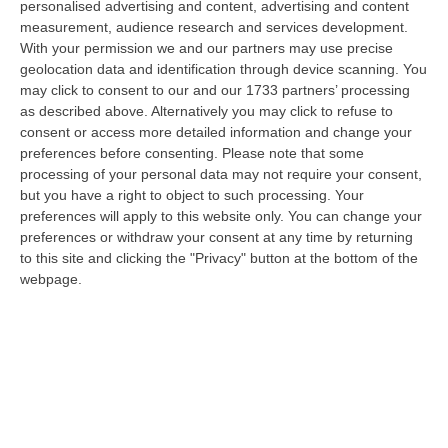
personalised advertising and content, advertising and content
laurea magistrale in Medicina e Chirurgia, Odontoiatria e Protesi den…
measurement, audience research and services development.
06 Agosto, 20:49
With your permission we and our partners may use precise
geolocation data and identification through device scanning. You
La Rivista “America Journals” Celebra Lo Stilista Anton Giulio
may click to consent to our and our 1733 partners’ processing
Grande
as described above. Alternatively you may click to refuse to
“«Rinomato per la sua impeccabile maestria artigianale e la sua
consent or access more detailed information and change your
creatività visionaria, ha trasformato la moda italiana in un’espressione
preferences before consenting.
Please note that some
dur…
processing of your personal data may not require your consent,
06 Agosto, 20:48
but you have a right to object to such processing. Your
preferences will apply to this website only. You can change your
Dai Piani Per Il Rischio Sismico Al Welfare, I Provvedimenti
preferences or withdraw your consent at any time by returning
Approvati Dalla Giunta Regionale
to this site and clicking the "Privacy" button at the bottom of the
webpage.
“CATANZARO La Giunta della Regione Calabria, nella seduta odierna, su
proposta del presidente Roberto Occhiuto, ha approvato il nuovo Protoc…
06 Agosto, 20:03
Reggio Calabria, Bernini In Visita Alla Mediterranea: «Qui La
Facoltà Di Medicina? Valuteremo La Domanda»
“REGGIO CALABRIA La ministra dell’Università e della ricerca Anna Maria
Bernini ha visitato oggi la Mediterranea di Reggio Calabria, accompa…