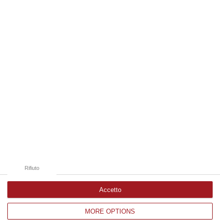
06 Agosto, 19:49
Edizioni provinciali
Catanzaro
Cosenza
Vibo Valentia
Reggio Calabria
Crotone
Rifiuto
Accetto
MORE OPTIONS