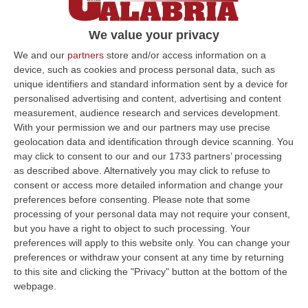
premia la qualità dell’ospitalità
L’ente, in collaborazione con Isnart, ha
We value your privacy
promosso un bando finalizzato a valorizzare
We and our
partners
store and/or access information on a
e qualificare l’offerta turistica della provincia
device, such as cookies and process personal data, such as
unique identifiers and standard information sent by a device for
Pubblicato il: 16/08/24 – 11:20
personalised advertising and content, advertising and content
measurement, audience research and services development.
With your permission we and our partners may use precise
geolocation data and identification through device scanning. You
ULTIME DAL CORRIERE DELLA CALABRIA
may click to consent to our and our 1733 partners’ processing
as described above. Alternatively you may click to refuse to
Vinitaly And The City A Reggio: Il Grande Abbraccio Tra Identità
consent or access more detailed information and change your
Del Territorio, Storia E Cultura – FOTO
preferences before consenting.
Please note that some
“REGGIO CALABRIA Vinitaly and the City arriva a Reggio Calabria. Dopo il
processing of your personal data may not require your consent,
successo dell’edizione di Sibari, dove la manifestazione ha fatto s…
but you have a right to object to such processing. Your
08 Agosto, 20:47
preferences will apply to this website only. You can change your
preferences or withdraw your consent at any time by returning
Pride, La “prima Volta” Dell’onda Arcobaleno A Catanzaro. In
to this site and clicking the "Privacy" button at the bottom of the
webpage.
Migliaia In Marcia Per I Diritti E La Libertà – FOTO
“CATANZARO Una prima volta destinata a lasciare un segno nella storia