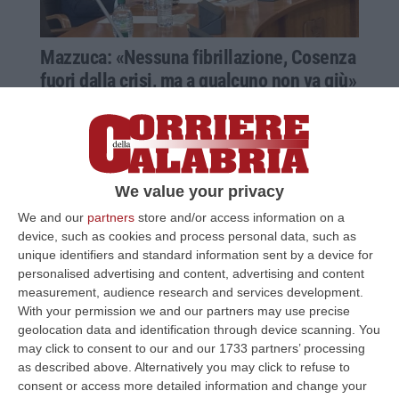
Mazzuca: «Nessuna fibrillazione, Cosenza
fuori dalla crisi, ma a qualcuno non va giù»
Il presidente del Consiglio comunale
rivendica l’approvazione del Consuntivo e
spegne le polemiche. «Voto compatto come
la maggioranza»
We value your privacy
Pubblicato il: 05/05/25 – 16:13
We and our
partners
store and/or access information on a
device, such as cookies and process personal data, such as
unique identifiers and standard information sent by a device for
personalised advertising and content, advertising and content
measurement, audience research and services development.
Pd Cosenza, Assunta Mascaro: «Adesso è
With your permission we and our partners may use precise
il tempo del lavoro e non delle polemiche»
geolocation data and identification through device scanning. You
La consigliera comunale dem ringrazia il
may click to consent to our and our 1733 partners’ processing
as described above. Alternatively you may click to refuse to
segretario Pecoraro: «Coinvolgeremo tutto il
consent or access more detailed information and change your
partito in un’azione di rilancio dei territori»