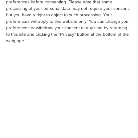
preferences before consenting.
Please note that some
Pubblicato il: 30/09/24 – 9:00
processing of your personal data may not require your consent,
but you have a right to object to such processing. Your
preferences will apply to this website only. You can change your
preferences or withdraw your consent at any time by returning
to this site and clicking the "Privacy" button at the bottom of the
webpage.
Pd Cosenza, nominata la nuova segreteria
provinciale – I NOMI
Ecco la squadra «ristretta» che avrà il
compito di affiancare l’attività del segretario
Vittorio Pecoraro