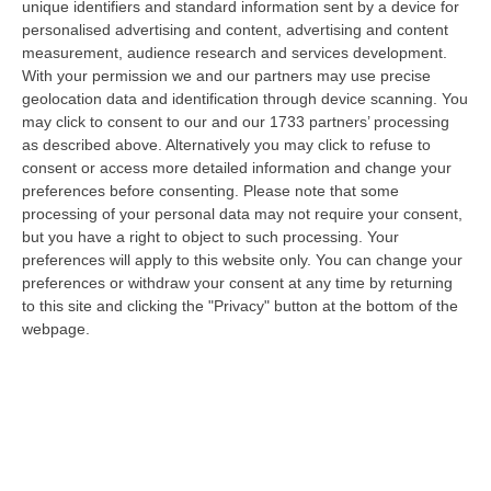
unique identifiers and standard information sent by a device for
Convivere, Un Arresto Nel Crotonese
personalised advertising and content, advertising and content
“PETILIA POLICASTRO Nella notte del 9 agosto, a San Mauro Marchesato,
measurement, audience research and services development.
i Carabinieri dell’Aliquota Radiomobile della Compagnia di Petilia Pol…
With your permission we and our partners may use precise
10 Agosto, 8:24
geolocation data and identification through device scanning. You
may click to consent to our and our 1733 partners’ processing
Scontro Tra Due Veicoli Sull’A2, Traffico Bloccato Tra Scilla E
as described above. Alternatively you may click to refuse to
Reggio Calabria
consent or access more detailed information and change your
preferences before consenting.
Please note that some
“A causa di un incidente tra due veicoli, sull’A2 “Autostrada del
processing of your personal data may not require your consent,
Mediterraneo” il traffico è temporaneamente bloccato, in direzione Sud,
but you have a right to object to such processing. Your
da…
preferences will apply to this website only. You can change your
10 Agosto, 8:18
preferences or withdraw your consent at any time by returning
to this site and clicking the "Privacy" button at the bottom of the
Blitz Dei Carabinieri In Un Edificio Abbandonato A Cirò, Scovato Un
webpage.
Nascondiglio Di Droga Tra Le Mura
“CROTONE Nell’ambito delle costanti attività di prevenzione e contrasto
ai reati in materia di sostanze stupefacenti, i Carabinieri della St…
10 Agosto, 7:48
Aggredito Brutalmente In Un Noto Locale Di Sangineto, Grave Un