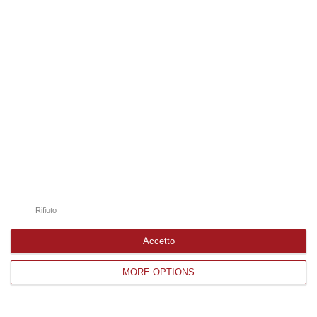
Edizioni provinciali
Catanzaro
Cosenza
Vibo Valentia
Reggio Calabria
Crotone
Rifiuto
Accetto
MORE OPTIONS
Corriere delle Calabria è una testata giornalistica di News&Com S.r.l
©2012-
-2026. Tutti i diritti riservati.
P.IVA. 03199620794, Via del mare 6/G, S.Eufemia, Lamezia Terme