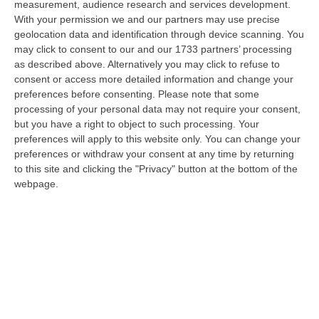
measurement, audience research and services development.
07 Agosto, 22:02
With your permission we and our partners may use precise
geolocation data and identification through device scanning. You
Renzi: «Conte? Sarebbe Delittuoso Vannaccizzare La Coalizione»
may click to consent to our and our 1733 partners’ processing
“ROMA «Conte sta giocando la sua partita, vedremo se le primarie si
as described above. Alternatively you may click to refuse to
faranno, quando e con che formato, se a due Conte-Schlein o se ci
consent or access more detailed information and change your
sarann…
preferences before consenting.
Please note that some
07 Agosto, 21:35
processing of your personal data may not require your consent,
but you have a right to object to such processing. Your
Meteo, Altri 10 Giorni Di Caldo Estremo
preferences will apply to this website only. You can change your
preferences or withdraw your consent at any time by returning
“ROMA La tregua varrà fino a domani: dopo il record di ieri con il bollino
to this site and clicking the "Privacy" button at the bottom of the
rosso per tutte le 27 città monitorate e oggi con 26 allerte mass…
webpage.
07 Agosto, 20:33
Torna In Calabria: OSM Cerca Professionisti Calabresi Che Vivono
Al Nord E Che Hanno Voglia Di Rientrare Nella Terra Di Origine
“Se per anni lasciare la Calabria è stata una scelta quasi obbligata oggi è
possibile fare un’inversione di marcia grazie ad OSM Centro Cala…
07 Agosto, 20:24