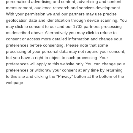
personalised advertising and content, advertising and content
diffusione delle sostanze stupefacenti condotta dai Carabinieri della…
measurement, audience research and services development.
09 Agosto, 7:55
With your permission we and our partners may use precise
geolocation data and identification through device scanning. You
Il Killer Nascosto Nel Buio E La «condanna A Morte» Decisa Dalla
may click to consent to our and our 1733 partners’ processing
Cosca Scalise. Dieci Anni Fa L’omicidio Pagliuso
as described above. Alternatively you may click to refuse to
“LAMEZIA TERME Un foro nella recinzione, un uomo nascosto nel buio e
consent or access more detailed information and change your
tre colpi esplosi in appena due secondi. Francesco Pagliuso non ebbe
preferences before consenting.
Please note that some
ne…
processing of your personal data may not require your consent,
but you have a right to object to such processing. Your
09 Agosto, 7:00
preferences will apply to this website only. You can change your
preferences or withdraw your consent at any time by returning
All’asta Il Pallone Della “mano Di Dio” Di Maradona
to this site and clicking the "Privacy" button at the bottom of the
“ROMA Il pallone con cui Diego Maradona segnò durante la storica
webpage.
vittoria dell’Argentina sull’Inghilterra ai Mondiali del 1986 potrebbe
esse…
08 Agosto, 23:28
Milano, Vannacci Candida Il Generale Burgio
“ROMA “La sfida delle grandi città correremo in tutte le grandi città
Milano, Bologna, Roma e Napoli. Ci presenteremo come Futuro
nazionale…