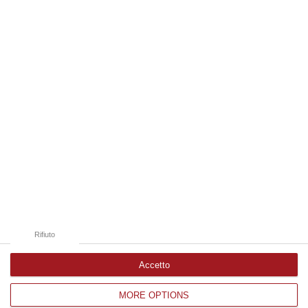
08 Agosto, 22:19
Edizioni provinciali
Catanzaro
Cosenza
Vibo Valentia
Reggio Calabria
Crotone
Rifiuto
Accetto
MORE OPTIONS