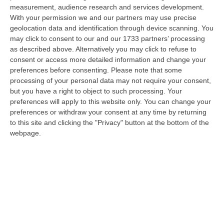
08 Agosto, 12:29
measurement, audience research and services development.
With your permission we and our partners may use precise
Elettricista Morto Folgorato A Calanna, Disposta L’autopsia:
geolocation data and identification through device scanning. You
Sequestrato Il Furgone Della Ditta
may click to consent to our and our 1733 partners’ processing
as described above. Alternatively you may click to refuse to
“REGGIO CALABRIA La Procura della Repubblica di Reggio Calabria ha
consent or access more detailed information and change your
disposto l’autopsia sul corpo di Antonino Fabio Calabrò, l’elettricista d…
preferences before consenting.
Please note that some
08 Agosto, 12:09
processing of your personal data may not require your consent,
but you have a right to object to such processing. Your
Cresce L’attesa Per La XXV Festa Nazionale Dello Stocco Di
preferences will apply to this website only. You can change your
Cittanova
preferences or withdraw your consent at any time by returning
“CITTANOVA E’ già iniziato il conto alla rovescia in vista della XXV Festa
to this site and clicking the "Privacy" button at the bottom of the
Nazionale dello Stocco di Cittanova. Il celebre evento dell’estat…
webpage.
08 Agosto, 11:40
Vinitaly A Reggio Calabria, Cisl E Fai Cisl: «Occasione Di Grande
Rilievo Per Il Territorio»
“REGGIO CALABRIA L’approdo di Vinitaly a Reggio Calabria rappresenta
un’occasione di grande rilievo per il territorio metropolitano e per l’…
08 Agosto, 11:04