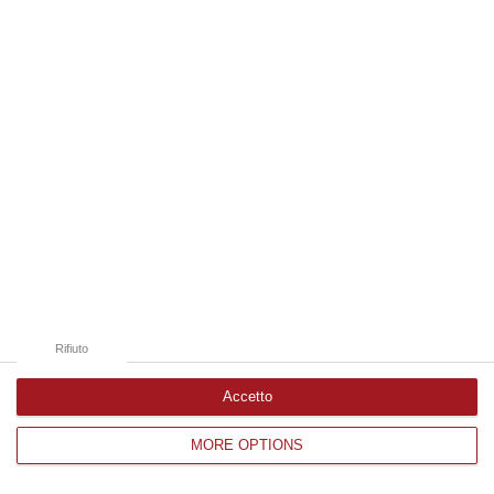
Edizioni provinciali
Catanzaro
Cosenza
Vibo Valentia
Reggio Calabria
Crotone
Rifiuto
Accetto
MORE OPTIONS
Corriere delle Calabria è una testata giornalistica di News&Com S.r.l
©2012-
-2026. Tutti i diritti riservati.