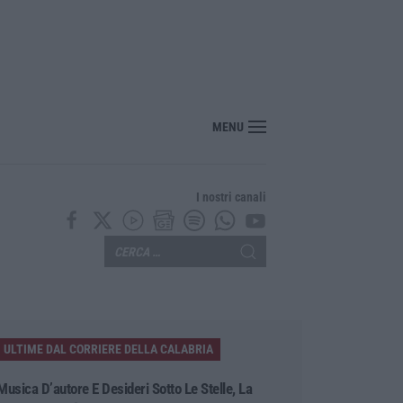
ito, pestato e ucciso, arrestati quattro giovani
MENU
I nostri canali
ULTIME DAL CORRIERE DELLA CALABRIA
Musica D’autore E Desideri Sotto Le Stelle, La