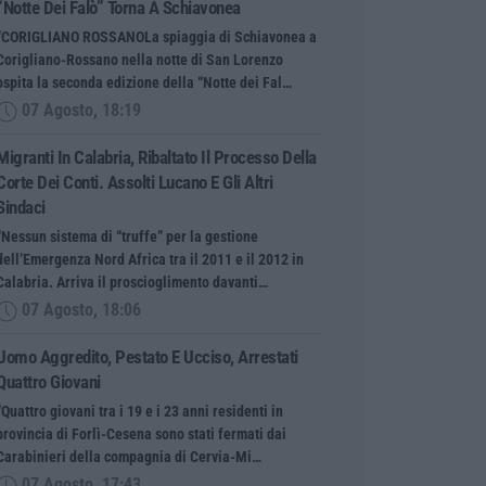
“Notte Dei Falò” Torna A Schiavonea
“CORIGLIANO ROSSANOLa spiaggia di Schiavonea a
Corigliano-Rossano nella notte di San Lorenzo
ospita la seconda edizione della “Notte dei Fal…
07 Agosto, 18:19
Migranti In Calabria, Ribaltato Il Processo Della
Corte Dei Conti. Assolti Lucano E Gli Altri
Sindaci
“Nessun sistema di “truffe” per la gestione
dell’Emergenza Nord Africa tra il 2011 e il 2012 in
Calabria. Arriva il proscioglimento davanti…
07 Agosto, 18:06
Uomo Aggredito, Pestato E Ucciso, Arrestati
Quattro Giovani
“Quattro giovani tra i 19 e i 23 anni residenti in
provincia di Forlì-Cesena sono stati fermati dai
Carabinieri della compagnia di Cervia-Mi…
07 Agosto, 17:43