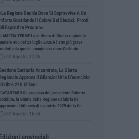
«La Regione Decide Dove Si Sopravvive A Un
Infarto Guardando Il Colore Dei Sindaci. Pronti
Gli Esposti In Procura»
“LAMEZIA TERME La delibera di Giunta regionale
numero 400 del 21 luglio 2026 è l’atto più grave
prodotto da questa amministrazione Occhiuto…
07 Agosto, 17:05
Gestione Sanitaria Accentrata, La Giunta
Regionale Approva Il Bilancio: Utile D’esercizio
Di Oltre 240 Milioni
“CATANZARO Su proposta del presidente Roberto
Occhiuto, la Giunta della Regione Calabria ha
approvato il bilancio di esercizio 2025 della Ge…
07 Agosto, 16:54
Edizioni provinciali