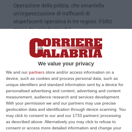
Operazione della polizia, che smantella
un’organizzazione di trafficanti di
stupefacenti operativa in tre regioni. Il blitz
nasce da un’indagine del…
Pubblicato il: 21/05/19 – 7:40
We value your privacy
We and our
partners
store and/or access information on a
device, such as cookies and process personal data, such as
unique identifiers and standard information sent by a device for
personalised advertising and content, advertising and content
measurement, audience research and services development.
With your permission we and our partners may use precise
geolocation data and identification through device scanning. You
may click to consent to our and our 1733 partners’ processing
as described above. Alternatively you may click to refuse to
Minaccia e ferisce la compagna con le
consent or access more detailed information and change your
forbici, arrestato 49enne a Reggio