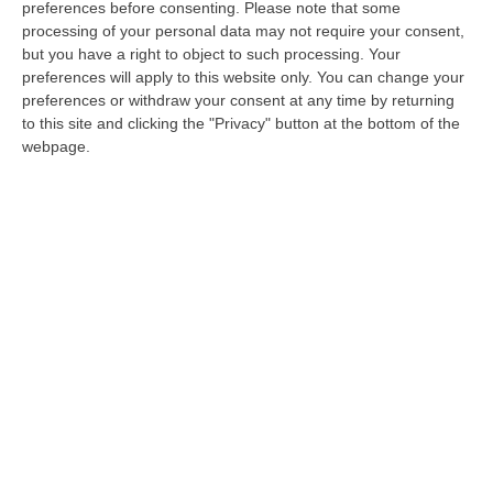
preferences before consenting.
Please note that some
processing of your personal data may not require your consent,
L’uomo è stato bloccato in flagranza dalla
but you have a right to object to such processing. Your
Polizia. La donna è stata ferita al polso
preferences will apply to this website only. You can change your
Pubblicato il: 18/05/19 – 13:36
preferences or withdraw your consent at any time by returning
to this site and clicking the "Privacy" button at the bottom of the
webpage.
Auto in fiamme nella notte a Lamezia,
ipotesi dolo
Intervento dei vigili del fuoco per spegnere