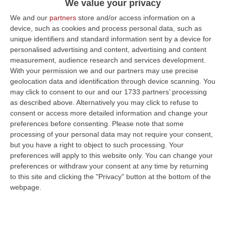
We value your privacy
Pubblicato il: 09/07/23 – 10:24
We and our
partners
store and/or access information on a
device, such as cookies and process personal data, such as
unique identifiers and standard information sent by a device for
personalised advertising and content, advertising and content
ULTIME DAL CORRIERE DELLA CALABRIA
measurement, audience research and services development.
With your permission we and our partners may use precise
Discussione Sulla Proposta Di Legge Regionale Sugli Idonei Della
geolocation data and identification through device scanning. You
Pa In Calabria
may click to consent to our and our 1733 partners’ processing
“Riceviamo e pubblichiamo Noi idonei del Concorso per 54 posti della
as described above. Alternatively you may click to refuse to
Regione Calabria siamo tra i potenziali beneficiari della proposta d…
consent or access more detailed information and change your
preferences before consenting.
Please note that some
07 Agosto, 22:35
processing of your personal data may not require your consent,
but you have a right to object to such processing. Your
Basilica Dell’Immacolata Concezione Di Catanzaro, Ferro:
preferences will apply to this website only. You can change your
«finanziamento Da 800 Milioni Di Euro»
preferences or withdraw your consent at any time by returning
“CATANZARO «Con un importante finanziamento di 800 mila euro, si potrà
to this site and clicking the "Privacy" button at the bottom of the
dare avvio agli attesi lavori di ristrutturazione della Basilica dell…
webpage.
07 Agosto, 22:02
Renzi: «Conte? Sarebbe Delittuoso Vannaccizzare La Coalizione»