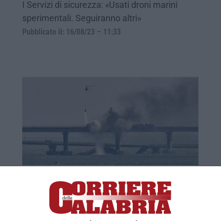
I Servizi di sicurezza: «Usati droni marini
sperimentali. Seguiranno altri»
Pubblicato il: 16/08/23 – 11:33
Kiev ammette per la prima volta l’attacco
al ponte di Crimea
La vice ministro della Difesa Malyar: «Colpito
per interrompere la logistica dei russi»