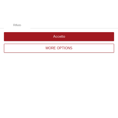
Catanzaro
Cosenza
Vibo Valentia
Rifiuto
Reggio Calabria
Accetto
Crotone
MORE OPTIONS
Corriere delle Calabria è una testata giornalistica di News&Com S.r.l
©2012-
-2026. Tutti i diritti riservati.
P.IVA. 03199620794, Via del mare 6/G, S.Eufemia, Lamezia Terme
(CZ)
Iscrizione tribunale di Lamezia Terme 5/2011 - Direttore