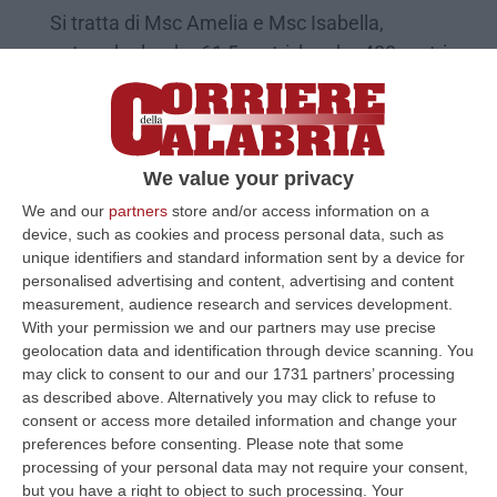
Si tratta di Msc Amelia e Msc Isabella,
entrambe larghe 61,5 metri, lunghe 400 metri
e capaci di trasportare 24mila teus
Pubblicato il: 10/03/23 – 12:33
We value your privacy
We and our
partners
store and/or access information on a
device, such as cookies and process personal data, such as
unique identifiers and standard information sent by a device for
personalised advertising and content, advertising and content
measurement, audience research and services development.
With your permission we and our partners may use precise
geolocation data and identification through device scanning. You
may click to consent to our and our 1731 partners’ processing
as described above. Alternatively you may click to refuse to
consent or access more detailed information and change your
Porto di Gioia Tauro, una nave
preferences before consenting.
Please note that some
portacontainer in uscita urta il molo:
processing of your personal data may not require your consent,
but you have a right to object to such processing. Your
nessun ferito