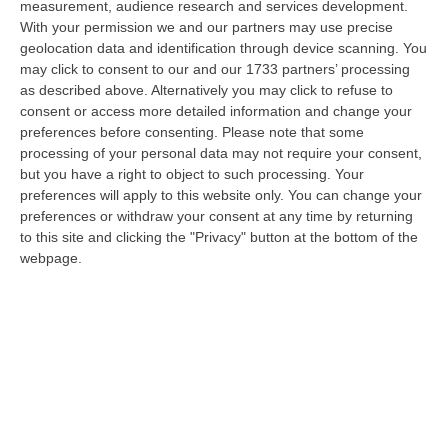
measurement, audience research and services development.
Gioia Tauro, Blitz Ad Alto Impatto Alla Ciambra: 24 Perquisizioni E
With your permission we and our partners may use precise
geolocation data and identification through device scanning. You
275 Persone Identificate – VIDEO
may click to consent to our and our 1733 partners’ processing
“Maxi servizio congiunto di controllo del territorio nel quartiere Ciambra
as described above. Alternatively you may click to refuse to
di Gioia Tauro, area indicata come ad alta densità criminale. L’o…
consent or access more detailed information and change your
08 Agosto, 8:49
preferences before consenting.
Please note that some
processing of your personal data may not require your consent,
Regione Calabria, Buono Pasto A 8 Euro E Welfare Per I Pendolari:
but you have a right to object to such processing. Your
Il CSA-Cisal Promuove Il Nuovo Contratto Integrativo
preferences will apply to this website only. You can change your
preferences or withdraw your consent at any time by returning
“Il CSA-Cisal esprime apprezzamento per la sottoscrizione del Contratto
to this site and clicking the "Privacy" button at the bottom of the
collettivo integrativo 2026 del personale del comparto della Regione…
webpage.
08 Agosto, 8:38
Esodo Estivo, Sabato Da Bollino Nero: Traffico Intenso Verso La
Calabria
“È la giornata più difficile del secondo grande weekend dell’esodo estivo.
Sabato 8 agosto è da bollino nero sulle strade italiane, con il p…
08 Agosto, 7:45