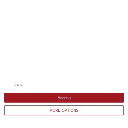
Edizioni provinciali
Catanzaro
Cosenza
Vibo Valentia
Reggio Calabria
Crotone
Rifiuto
Accetto
MORE OPTIONS
Corriere delle Calabria è una testata giornalistica di News&Com S.r.l
©2012-
-2026. Tutti i diritti riservati.
P.IVA. 03199620794, Via del mare 6/G, S.Eufemia, Lamezia Terme