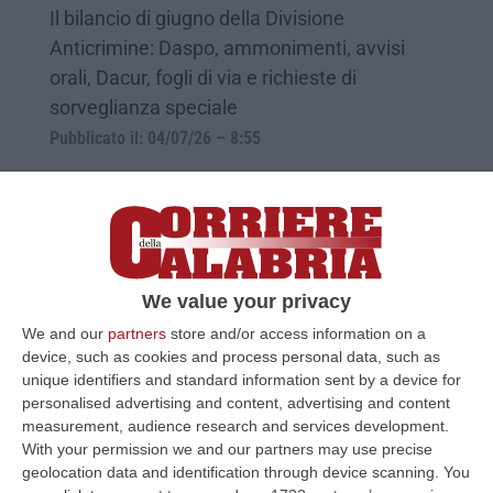
Il bilancio di giugno della Divisione
Anticrimine: Daspo, ammonimenti, avvisi
orali, Dacur, fogli di via e richieste di
sorveglianza speciale
Pubblicato il: 04/07/26 – 8:55
We value your privacy
We and our
partners
store and/or access information on a
device, such as cookies and process personal data, such as
unique identifiers and standard information sent by a device for
personalised advertising and content, advertising and content
measurement, audience research and services development.
With your permission we and our partners may use precise
Dentro l’inferno del gioco d’azzardo, il
geolocation data and identification through device scanning. You
racconto choc: «Sapevo di perdere, ma