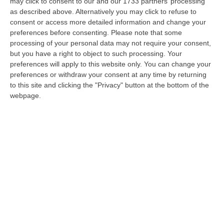
may click to consent to our and our 1733 partners’ processing
non riuscivo a fermarmi» – VIDEO
as described above. Alternatively you may click to refuse to
consent or access more detailed information and change your
La testimonianza a Lamezia durante
preferences before consenting.
Please note that some
l’incontro sulla ludopatia: «Non ero più
processing of your personal data may not require your consent,
padrone di me stesso». Il volto umano dei 6
but you have a right to object to such processing. Your
preferences will apply to this website only. You can change your
miliardi bruciati in Calabria…
preferences or withdraw your consent at any time by returning
Pubblicato il: 13/06/26 – 15:33
to this site and clicking the "Privacy" button at the bottom of the
webpage.