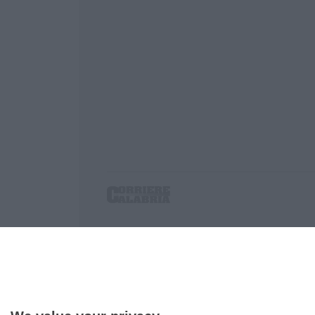
Corriere delle Calabria è una testata giornalist
P.IVA. 03199620794, Via del mare 6/G, S.Eufem
Iscrizione tribunale di Lamezia Terme 5/2011 - D
Effettua una ricerca sul Corriere delle Calabria