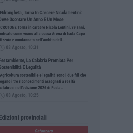
’Ndrangheta, Torna In Carcere Nicola Lentini:
Deve Scontare Un Anno E Un Mese
“CROTONE Torna in carcere Nicola Lentini, 39 anni,
indicato come vicino alla cosca Arena di Isola Capo
Rizzuto e condannato nell’ambito dell…
08 Agosto, 10:31
Festambiente, La Calabria Premiata Per
Sostenibilità E Legalità
“Agricoltura sostenibile e legalità sono i due fili che
legano i tre riconoscimenti assegnati a realtà
calabresi nell’edizione 2026 di Festa…
08 Agosto, 10:25
Edizioni provinciali
Catanzaro