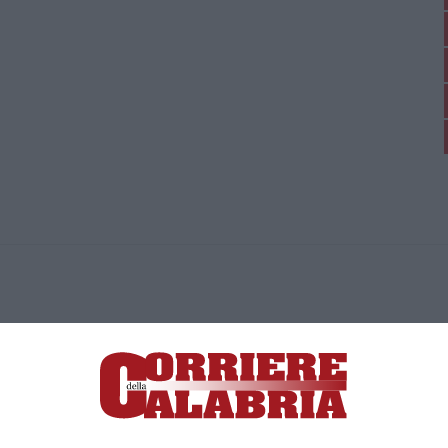
ica di News&Com S.r.l ©2012-
-2026. Tutti i diritti riservati.
ia, Lamezia Terme (CZ)
irettore responsabile Paola Militano |
Privacy