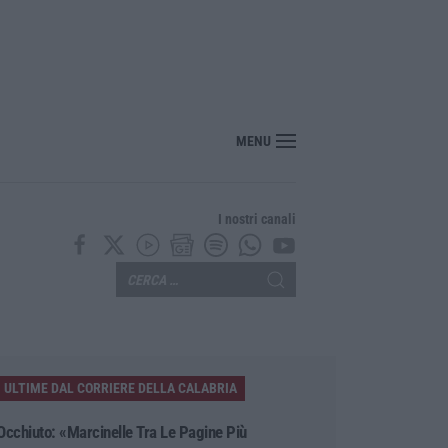
oloso a Rende, presunto piromane ripreso dalle telecamere – VIDEO
MENU
I nostri canali
ULTIME DAL CORRIERE DELLA CALABRIA
Occhiuto: «Marcinelle Tra Le Pagine Più