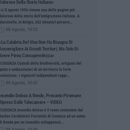
Dolorose Della Storia Italiana»
“«L’8 agosto 1956 rimane una delle pagine più
dolorose della storia dell’emigrazione italiana. A
Marcinelle, in Belgio, 262 minatori persero…
08 Agosto, 10:53
«La Calabria Del Vino Non Ha Bisogno Di
Assomigliare Ai Grandi Territori, Ma Solo Di
Avere Piena Consapevolezza»
“COSENZA Custodi della biodiversità, artigiani del
gusto e ambasciatori di un territorio in forte
evoluzione. I vignaioli indipendenti rappr…
08 Agosto, 10:47
Incendio Doloso A Rende, Presunto Piromane
Ripreso Dalle Telecamere – VIDEO
“COSENZA Incendio doloso è il reato contestato dal
Nucleo Carabinieri Forestale di Cosenza ad un uomo
di Rende per un incendio sviluppatosi…
08 Agosto, 10:46