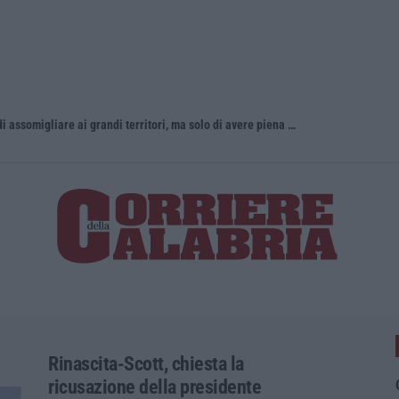
«La Calabria del vino non ha bisogno di assomigliare ai grandi territori, ma solo di avere piena consapevolezza»
Incendio d
Rinascita-Scott, chiesta la
ricusazione della presidente