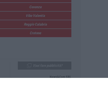
Cosenza
Vibo Valentia
Reggio Calabria
Crotone
Vuoi fare pubblicità?
News&Com SRL
Telefono:
0968-53665
Email:
newsandcom@gmail.com