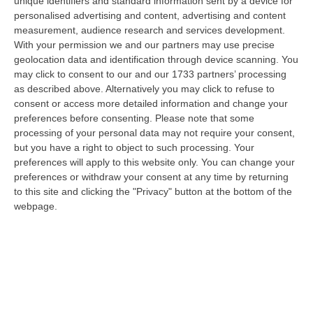
unique identifiers and standard information sent by a device for
Basta vittime si costituirà parte civile
personalised advertising and content, advertising and content
23 vittime da gennaio ad oggi sulla
measurement, audience research and services development.
With your permission we and our partners may use precise
famigerata e tristemene nota “strada della
geolocation data and identification through device scanning. You
morte”
may click to consent to our and our 1733 partners’ processing
Pubblicato il: 22/08/24 – 16:49
as described above. Alternatively you may click to refuse to
consent or access more detailed information and change your
preferences before consenting.
Please note that some
processing of your personal data may not require your consent,
but you have a right to object to such processing. Your
preferences will apply to this website only. You can change your
preferences or withdraw your consent at any time by returning
to this site and clicking the "Privacy" button at the bottom of the
webpage.
La Camera penale di Cosenza si interroga
su criticità e opportunità del processo