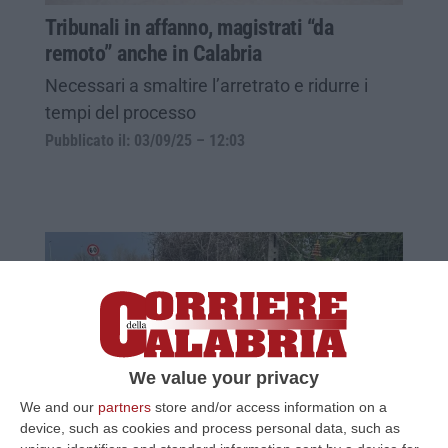
Tribunali in affanno, magistrati “da
remoto” anche in Calabria
Necessari a smaltire l’arretrato e ridurre i
tempi del processo
Pubblicato il: 03/09/25 – 12:03
We value your privacy
We and our
partners
store and/or access information on a
device, such as cookies and process personal data, such as
Morte di Raffaele Varano, l’associazione