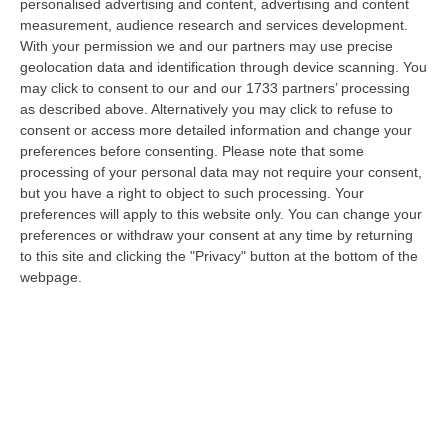
personalised advertising and content, advertising and content
07 Agosto, 18:59
measurement, audience research and services development.
With your permission we and our partners may use precise
’Ndrangheta, «guardiani» Imposti, Armi E Affari Nei Villaggi
geolocation data and identification through device scanning. You
Turistici: Il Sistema Degli Anello-Fruci
may click to consent to our and our 1733 partners’ processing
“CATANZARO Uomini da assumere come «guardiani», forniture da
as described above. Alternatively you may click to refuse to
controllare, servizi da affidare alle imprese gradite, somme di denaro da
consent or access more detailed information and change your
riscu…
preferences before consenting.
Please note that some
07 Agosto, 18:57
processing of your personal data may not require your consent,
but you have a right to object to such processing. Your
Alto Tirreno Cosentino, Incendi Alimentati Da Caldo E Vento:
preferences will apply to this website only. You can change your
Fiamme Anche A Verbicaro
preferences or withdraw your consent at any time by returning
to this site and clicking the "Privacy" button at the bottom of the
“Numerosi incendi sono in corso nella zona dell’Alto Tirreno cosentino,
webpage.
favoriti dalle alte temperature e dal vento che stanno rendendo part…
07 Agosto, 18:57
Leucemia Mieloide Acuta, Da Una Ricerca Nuove Terapie Per
Superare La Resistenza Ai Farmaci
“ROMA I farmaci mirati contro la mutazione di FLT3 nella leucemia
mieloide acuta (Lma) uccidono le cellule tumorali attivando la
ferroptosi…