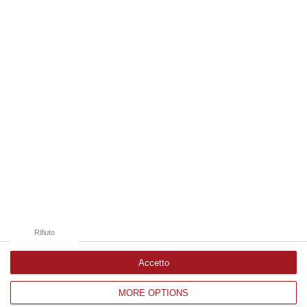
07 Agosto, 18:43
Edizioni provinciali
Catanzaro
Cosenza
Vibo Valentia
Reggio Calabria
Crotone
Rifiuto
Accetto
MORE OPTIONS