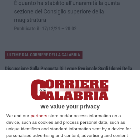
È quanto ha stabilito all’unanimità la quinta
sezione del Consiglio superiore della
magistratura
Pubblicato il: 17/12/24 – 20:02
ULTIME DAL CORRIERE DELLA CALABRIA
Discussione Sulla Proposta Di Legge Regionale Sugli Idonei Della
Pa In Calabria
“Riceviamo e pubblichiamo Noi idonei del Concorso per 54 posti della
Regione Calabria siamo tra i potenziali beneficiari della proposta d…
07 Agosto, 22:35
We value your privacy
Basilica Dell’Immacolata Concezione Di Catanzaro, Ferro:
We and our
partners
store and/or access information on a
«finanziamento Da 800 Milioni Di Euro»
device, such as cookies and process personal data, such as
“CATANZARO «Con un importante finanziamento di 800 mila euro, si potrà
unique identifiers and standard information sent by a device for
dare avvio agli attesi lavori di ristrutturazione della Basilica dell…
personalised advertising and content, advertising and content