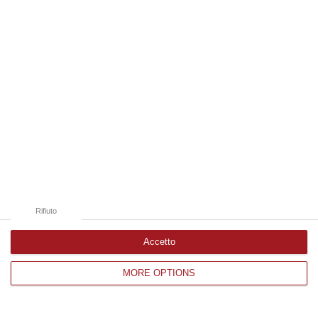
Edizioni provinciali
Catanzaro
Cosenza
Vibo Valentia
Reggio Calabria
Crotone
Rifiuto
Accetto
MORE OPTIONS
Corriere delle Calabria è una testata giornalistica di News&Com S.r.l
©2012-
-2026. Tutti i diritti riservati.
P.IVA. 03199620794, Via del mare 6/G, S.Eufemia, Lamezia Terme