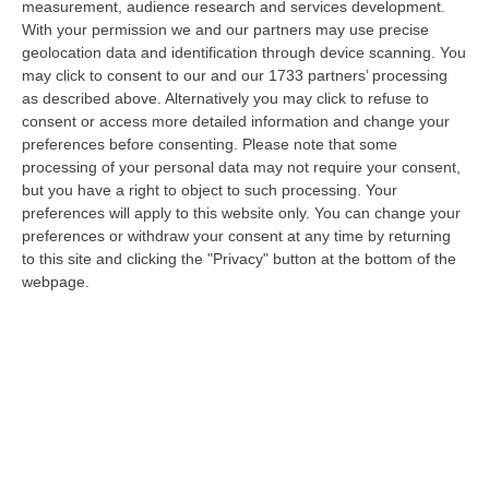
measurement, audience research and services development.
07 Agosto, 22:02
With your permission we and our partners may use precise
geolocation data and identification through device scanning. You
Renzi: «Conte? Sarebbe Delittuoso Vannaccizzare La Coalizione»
may click to consent to our and our 1733 partners’ processing
“ROMA «Conte sta giocando la sua partita, vedremo se le primarie si
as described above. Alternatively you may click to refuse to
faranno, quando e con che formato, se a due Conte-Schlein o se ci
consent or access more detailed information and change your
sarann…
preferences before consenting.
Please note that some
07 Agosto, 21:35
processing of your personal data may not require your consent,
but you have a right to object to such processing. Your
Meteo, Altri 10 Giorni Di Caldo Estremo
preferences will apply to this website only. You can change your
preferences or withdraw your consent at any time by returning
“ROMA La tregua varrà fino a domani: dopo il record di ieri con il bollino
to this site and clicking the "Privacy" button at the bottom of the
rosso per tutte le 27 città monitorate e oggi con 26 allerte mass…
webpage.
07 Agosto, 20:33
Torna In Calabria: OSM Cerca Professionisti Calabresi Che Vivono
Al Nord E Che Hanno Voglia Di Rientrare Nella Terra Di Origine
“Se per anni lasciare la Calabria è stata una scelta quasi obbligata oggi è
possibile fare un’inversione di marcia grazie ad OSM Centro Cala…
07 Agosto, 20:24