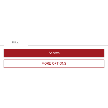
09 Agosto, 10:12
Edizioni provinciali
Catanzaro
Cosenza
Rifiuto
Vibo Valentia
Accetto
Reggio Calabria
MORE OPTIONS
Crotone
Corriere delle Calabria è una testata giornalistica di News&Com S.r.l