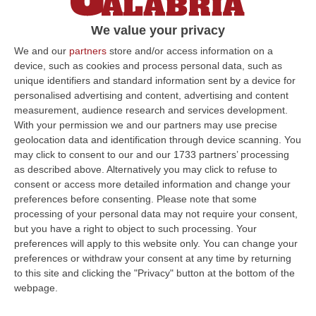
notizia, il sindaco di Cosenza Franz Caruso
We value your privacy
che ha augurato al presule una pronta
We and our
partners
store and/or access information on a
guarigione
device, such as cookies and process personal data, such as
Pubblicato il: 31/08/22 – 15:12
unique identifiers and standard information sent by a device for
personalised advertising and content, advertising and content
measurement, audience research and services development.
With your permission we and our partners may use precise
ULTIME DAL CORRIERE DELLA CALABRIA
geolocation data and identification through device scanning. You
may click to consent to our and our 1733 partners’ processing
Evade Dai Domiciliari, Boss Ergastolano Torna In Carcere
as described above. Alternatively you may click to refuse to
“È tornato in carcere Giovanni Calasso, 61 anni, storico esponente della
consent or access more detailed information and change your
Sacra Corona Unita e già condannato all’ergastolo, arrestato il 1°…
preferences before consenting.
Please note that some
processing of your personal data may not require your consent,
09 Agosto, 12:18
but you have a right to object to such processing. Your
preferences will apply to this website only. You can change your
In Fiamme Nella Notte Il Capannone Di Un’azienda A
preferences or withdraw your consent at any time by returning
Montegiordano, Danni Da Oltre Un Milione Di Euro
to this site and clicking the "Privacy" button at the bottom of the
“MONTEGIORDANO Un grosso incendio ha colpito questa notte un
webpage.
capannone della Sassone Tartufi, azienda di Montegiordano
specializzata nella c…