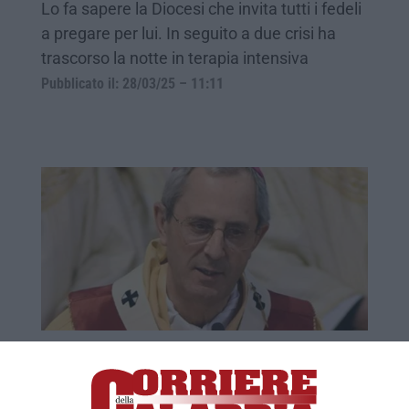
Lo fa sapere la Diocesi che invita tutti i fedeli
a pregare per lui. In seguito a due crisi ha
trascorso la notte in terapia intensiva
Pubblicato il: 28/03/25 – 11:11
L’Arcivescovo di Cosenza-Bisignano Nolè
ricoverato al “Gemelli” di Roma
Sarà sottoposto ad accertamenti. A darne