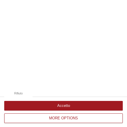
09 Agosto, 19:00
Edizioni provinciali
Catanzaro
Cosenza
Vibo Valentia
Reggio Calabria
Crotone
Rifiuto
Accetto
MORE OPTIONS
Corriere delle Calabria è una testata giornalistica di News&Com S.r.l