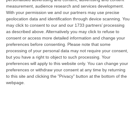
a Reggio Calabria la ministra del lavoro Marina Elvira Calderone. «…
measurement, audience research and services development.
09 Agosto, 20:31
With your permission we and our partners may use precise
geolocation data and identification through device scanning. You
Lavori Al Calopinace, Pititto (Cgil): «Il Caldo Non Ha Colore
may click to consent to our and our 1733 partners’ processing
Politico, Le Regole Valgono Per Tutti Anche Per Il Sindaco»
as described above. Alternatively you may click to refuse to
consent or access more detailed information and change your
“REGGIO CALABRIA “In Calabria, di fronte alle temperature estreme e ai
preferences before consenting.
Please note that some
rischi connessi allo stress termico, è stata adottata – ricorda il Se…
processing of your personal data may not require your consent,
09 Agosto, 20:12
but you have a right to object to such processing. Your
preferences will apply to this website only. You can change your
Un’altra Settimana Di Caldo, Sarà Un Ferragosto A 40 Gradi
preferences or withdraw your consent at any time by returning
“ROMA Breve tregua temporalesca, poi caldo intenso per la settimana di
to this site and clicking the "Privacy" button at the bottom of the
Ferragosto, quando si raggiungeranno i 38-39 gradi in diverse città…
webpage.
09 Agosto, 19:25
Se Il Turismo Delle Radici È Anche Musica: L’11 A San Lucido La
Performance “La Leggenda Di Cilla E I Racconti Del Mare”
“SAN LUCIDO La performance de “La leggenda di Cilla e I racconti del
mare”, l’opera composta dal maestro Maurizio Dones incentrata sulla
cel…