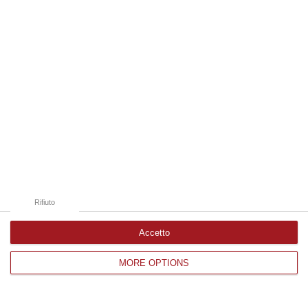
Edizioni provinciali
Catanzaro
Cosenza
Vibo Valentia
Reggio Calabria
Crotone
Rifiuto
Accetto
Corriere delle Calabria è una testata giornalistica di News&Com S.r.l
MORE OPTIONS
©2012-
-2026. Tutti i diritti riservati.
P.IVA. 03199620794, Via del mare 6/G, S.Eufemia, Lamezia Terme