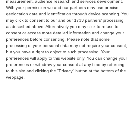
measurement, audience research and services development.
Evade Dai Domiciliari, Boss Ergastolano Torna In Carcere
With your permission we and our partners may use precise
geolocation data and identification through device scanning. You
“È tornato in carcere Giovanni Calasso, 61 anni, storico esponente della
may click to consent to our and our 1733 partners’ processing
Sacra Corona Unita e già condannato all’ergastolo, arrestato il 1°…
as described above. Alternatively you may click to refuse to
09 Agosto, 12:18
consent or access more detailed information and change your
preferences before consenting.
Please note that some
In Fiamme Nella Notte Il Capannone Di Un’azienda A
processing of your personal data may not require your consent,
Montegiordano, Danni Da Oltre Un Milione Di Euro
but you have a right to object to such processing. Your
“MONTEGIORDANO Un grosso incendio ha colpito questa notte un
preferences will apply to this website only. You can change your
capannone della Sassone Tartufi, azienda di Montegiordano
preferences or withdraw your consent at any time by returning
specializzata nella c…
to this site and clicking the "Privacy" button at the bottom of the
webpage.
09 Agosto, 11:59
È Morto Massimiliano Cencelli, Fu Ideatore Dell’omonimo
“manuale”
“ROMA E’ morto a Roma ieri pomeriggio Massimiliano Cencelli, aveva 90
anni. Funzionario della Democrazia Cristiana degli anni ’60, divenne f…
09 Agosto, 10:43