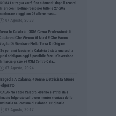
“ROMA La tregua varrà fino a domani: dopo il record
di ieri con il bollino rosso per tutte le 27 città
monitorate e oggi con 26 allerte mass…
07 Agosto, 20:33
Torna In Calabria: OSM Cerca Professionisti
Calabresi Che Vivono Al Nord E Che Hanno
Voglia Di Rientrare Nella Terra Di Origine
“Se per anni lasciare la Calabria è stata una scelta
quasi obbligata oggi è possibile fare un’inversione
di marcia grazie ad OSM Centro Cala…
07 Agosto, 20:24
Tragedia A Calanna, 40enne Elettricista Muore
Folgorato
“CALANNA Fabio Calabrò, 40enne elettricista è
rimasto folgorato sul lavoro mentre montava delle
luminarie nel comune di Calanna. Originario…
07 Agosto, 20:17