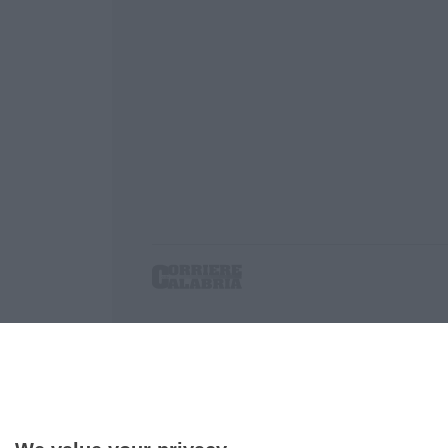
Corriere delle Calabria è una testata giornalist
P.IVA. 03199620794, Via del mare 6/G, S.Eufem
Iscrizione tribunale di Lamezia Terme 5/2011 - D
Effettua una ricerca sul Corriere delle Calabria