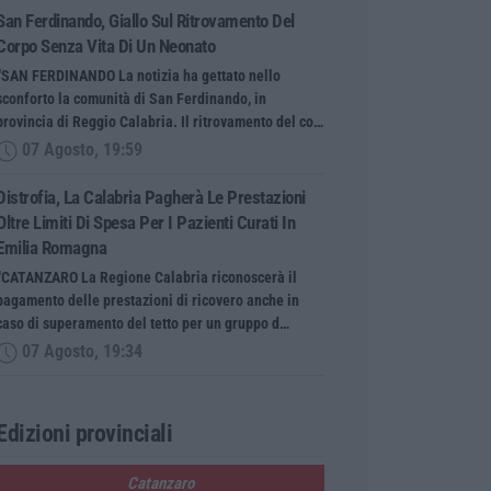
San Ferdinando, Giallo Sul Ritrovamento Del
Corpo Senza Vita Di Un Neonato
“SAN FERDINANDO La notizia ha gettato nello
sconforto la comunità di San Ferdinando, in
provincia di Reggio Calabria. Il ritrovamento del co…
07 Agosto, 19:59
Distrofia, La Calabria Pagherà Le Prestazioni
Oltre Limiti Di Spesa Per I Pazienti Curati In
Emilia Romagna
“CATANZARO La Regione Calabria riconoscerà il
pagamento delle prestazioni di ricovero anche in
caso di superamento del tetto per un gruppo d…
07 Agosto, 19:34
Edizioni provinciali
Catanzaro