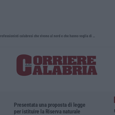
Torna in Calabria: OSM cerca professionisti calabresi che vivono al nord e che hanno voglia di rientrare nella terra di origine
Tragedia a 
Presentata una proposta di legge
per istituire la Riserva naturale