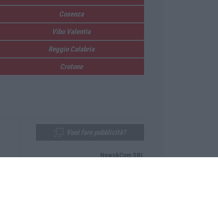
Cosenza
Vibo Valentia
Reggio Calabria
Crotone
Vuoi fare pubblicità?
News&Com SRL
Telefono:
0968-53665
Email:
newsandcom@gmail.com