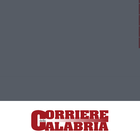
ica di News&Com S.r.l ©2012-
-2026. Tutti i diritti riservati.
ia, Lamezia Terme (CZ)
irettore responsabile Paola Militano |
Privacy