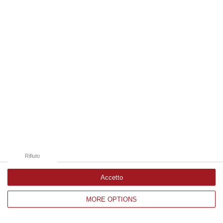
Edizioni provinciali
Catanzaro
Cosenza
Vibo Valentia
Reggio Calabria
Crotone
Rifiuto
Accetto
MORE OPTIONS
Corriere delle Calabria è una testata giornalistica di News&Com S.r.l
©2012-
-2026. Tutti i diritti riservati.