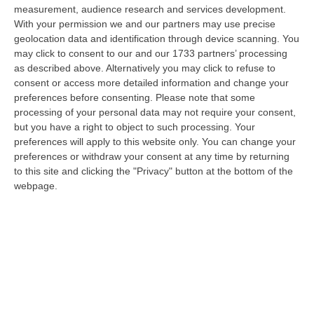
09 Agosto, 10:31
measurement, audience research and services development.
With your permission we and our partners may use precise
Vinitaly A Reggio, Caligiuri: «Una Calabria Straordinaria Che
geolocation data and identification through device scanning. You
Merita Di Essere Rappresentata Nel Modo Giusto»
may click to consent to our and our 1733 partners’ processing
as described above. Alternatively you may click to refuse to
“REGGIO CALABRIA Due giorni di vino, storia ed esposizioni delle
consent or access more detailed information and change your
eccellenze calabresi. Tutto in «un territorio che è meraviglioso, sul
preferences before consenting.
Please note that some
lungo…
processing of your personal data may not require your consent,
09 Agosto, 10:12
but you have a right to object to such processing. Your
preferences will apply to this website only. You can change your
Rissa Tra Tifosi Durante Real Polistena-Sinopolese, Emessi Due
preferences or withdraw your consent at any time by returning
Daspo
to this site and clicking the "Privacy" button at the bottom of the
“La polizia ha notificato due provvedimenti di daspo, emessi dalla
webpage.
Questura di Reggio Calabria a fine luglio, nei confronti di tifosi ritenu…
09 Agosto, 9:36
Truffa Tramite False Piattaforme Di Criptovalute, Due Indagati
“Le criptovalute continuano a rappresentare uno degli strumenti più
frequentemente utilizzati dai truffatori per attirare potenziali vittime…
09 Agosto, 9:32