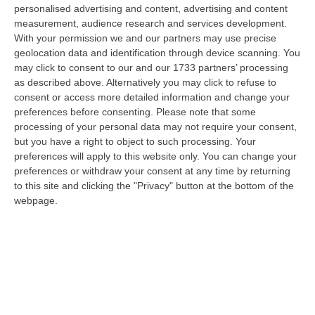
Operativo Aeronavale di Vibo Valentia finalizzate alla tutela del
personalised advertising and content, advertising and content
demanio…
measurement, audience research and services development.
With your permission we and our partners may use precise
07 Agosto, 6:18
geolocation data and identification through device scanning. You
may click to consent to our and our 1733 partners’ processing
Calabria, Nasce Il “Circuito Dell’ospitalità E Dell’offerta Ricettiva”:
as described above. Alternatively you may click to refuse to
Una Rete Del Turismo Di Qualità
consent or access more detailed information and change your
“CATANZARO La Regione Calabria punta a consolidare il suo nuovo
preferences before consenting.
Please note that some
posizionamento turistico con uno strumento che premia la qualità
processing of your personal data may not require your consent,
dell’accogl…
but you have a right to object to such processing. Your
07 Agosto, 6:10
preferences will apply to this website only. You can change your
preferences or withdraw your consent at any time by returning
Sistema Bibliotecario Vibonese, La Dura Replica Di Soriano E
to this site and clicking the "Privacy" button at the bottom of the
Romeo: «Il Fallimento È Di Chi Ha Staccato La Spina»
webpage.
“VIBO VALENTIA «In queste ore si stanno susseguendo dichiarazioni e
prese di posizione sul futuro del Sistema Bibliotecario Vibonese.
Compre…
06 Agosto, 22:18
Laurea In Medicina, Arriva Il Decreto: Aumentano I Posti
“ROMA Aumentano i posti disponibili per l’immatricolazione ai corsi di