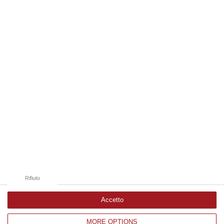
laurea magistrale in Medicina e Chirurgia, Odontoiatria e Protesi den…
06 Agosto, 20:49
Edizioni provinciali
Catanzaro
Cosenza
Vibo Valentia
Reggio Calabria
Crotone
Rifiuto
Accetto
MORE OPTIONS