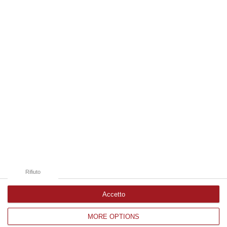
07 Agosto, 18:19
Edizioni provinciali
Catanzaro
Cosenza
Vibo Valentia
Reggio Calabria
Crotone
Rifiuto
Accetto
MORE OPTIONS