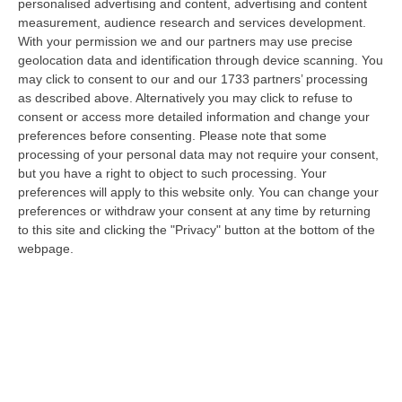
personalised advertising and content, advertising and content
07 Agosto, 18:57
measurement, audience research and services development.
With your permission we and our partners may use precise
Alto Tirreno Cosentino, Incendi Alimentati Da Caldo E Vento:
geolocation data and identification through device scanning. You
Fiamme Anche A Verbicaro
may click to consent to our and our 1733 partners’ processing
“Numerosi incendi sono in corso nella zona dell’Alto Tirreno cosentino,
as described above. Alternatively you may click to refuse to
favoriti dalle alte temperature e dal vento che stanno rendendo part…
consent or access more detailed information and change your
07 Agosto, 18:57
preferences before consenting.
Please note that some
processing of your personal data may not require your consent,
Leucemia Mieloide Acuta, Da Una Ricerca Nuove Terapie Per
but you have a right to object to such processing. Your
Superare La Resistenza Ai Farmaci
preferences will apply to this website only. You can change your
preferences or withdraw your consent at any time by returning
“ROMA I farmaci mirati contro la mutazione di FLT3 nella leucemia
to this site and clicking the "Privacy" button at the bottom of the
mieloide acuta (Lma) uccidono le cellule tumorali attivando la
webpage.
ferroptosi…
07 Agosto, 18:43
Musica D’autore E Desideri Sotto Le Stelle, La “Notte Dei Falò”
Torna A Schiavonea
“CORIGLIANO ROSSANOLa spiaggia di Schiavonea a Corigliano-Rossano
nella notte di San Lorenzo ospita la seconda edizione della “Notte dei
Fal…