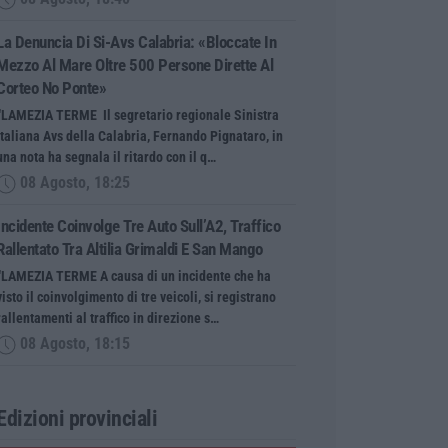
La Denuncia Di Si-Avs Calabria: «Bloccate In
Mezzo Al Mare Oltre 500 Persone Dirette Al
Corteo No Ponte»
“LAMEZIA TERME Il segretario regionale Sinistra
Italiana Avs della Calabria, Fernando Pignataro, in
una nota ha segnala il ritardo con il q…
08 Agosto, 18:25
Incidente Coinvolge Tre Auto Sull’A2, Traffico
Rallentato Tra Altilia Grimaldi E San Mango
“LAMEZIA TERME A causa di un incidente che ha
visto il coinvolgimento di tre veicoli, si registrano
rallentamenti al traffico in direzione s…
08 Agosto, 18:15
Edizioni provinciali