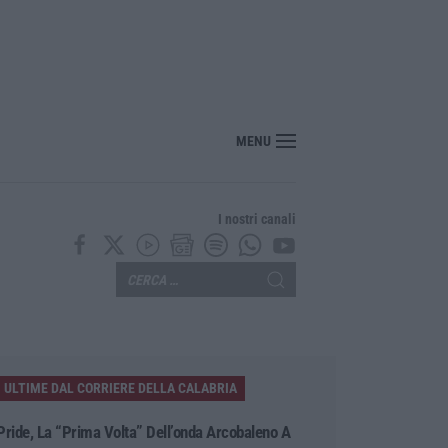
ecco l’ordinanza sul divieto per i 14enni in strada senza accompagnamento
MENU
I nostri canali
ULTIME DAL CORRIERE DELLA CALABRIA
Pride, La “prima Volta” Dell’onda Arcobaleno A