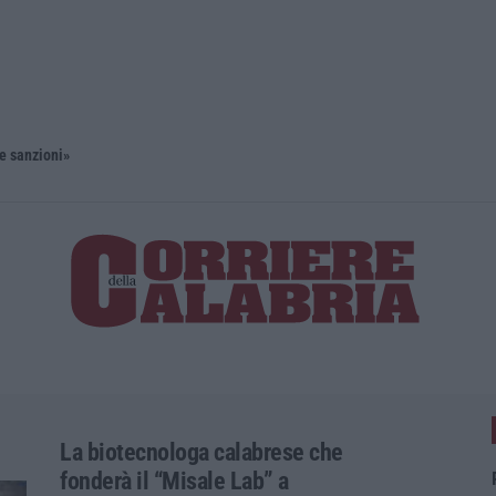
 e sanzioni»
Diamante, 
La biotecnologa calabrese che
fonderà il “Misale Lab” a