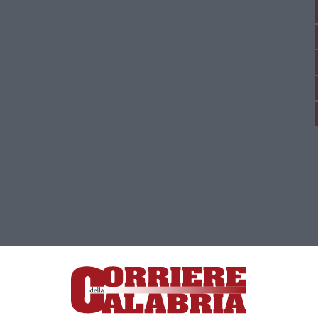
ica di News&Com S.r.l ©2012-
-2026. Tutti i diritti riservati.
ia, Lamezia Terme (CZ)
irettore responsabile Paola Militano |
Privacy