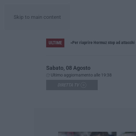
Skip to main content
ULTIME
Pride, la “prima volta” dell’onda arcobaleno a Catanzaro. In migliaia in marcia per i diritti e la libertà – FOTO
«Per riaprire Hormuz stop ad attacchi
Sabato, 08 Agosto
Ultimo aggiornamento alle 19:38
DIRETTA TV