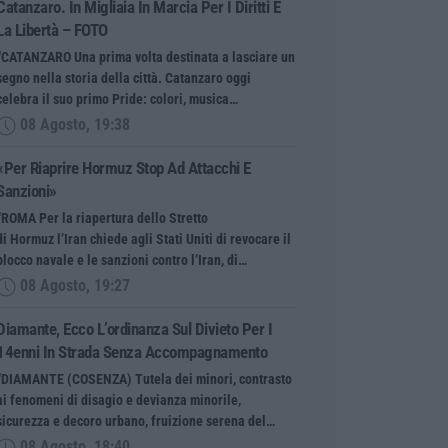
Catanzaro. In Migliaia In Marcia Per I Diritti E
La Libertà – FOTO
“CATANZARO Una prima volta destinata a lasciare un
segno nella storia della città. Catanzaro oggi
celebra il suo primo Pride: colori, musica…
08 Agosto, 19:38
«Per Riaprire Hormuz Stop Ad Attacchi E
Sanzioni»
“ROMA Per la riapertura dello Stretto
di Hormuz l’Iran chiede agli Stati Uniti di revocare il
blocco navale e le sanzioni contro l’Iran, di…
08 Agosto, 19:27
Diamante, Ecco L’ordinanza Sul Divieto Per I
14enni In Strada Senza Accompagnamento
“DIAMANTE (COSENZA) Tutela dei minori, contrasto
ai fenomeni di disagio e devianza minorile,
sicurezza e decoro urbano, fruizione serena del…
08 Agosto, 18:40