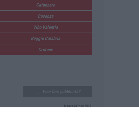
Catanzaro
Cosenza
Vibo Valentia
Reggio Calabria
Crotone
Vuoi fare pubblicità?
News&Com SRL
Telefono:
0968-53665
Email:
newsandcom@gmail.com