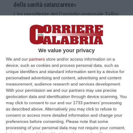
della sanità catanzarese»
L’ex presidente del Consiglio regionale Tallini
critico sulla Pdl di istituzione dell’azienda
ospedaliera universitaria di Cosenza
Pubblicato il: 01/07/25 – 8:32
We value your privacy
We and our
partners
store and/or access information on a
device, such as cookies and process personal data, such as
unique identifiers and standard information sent by a device for
personalised advertising and content, advertising and content
measurement, audience research and services development.
With your permission we and our partners may use precise
geolocation data and identification through device scanning. You
may click to consent to our and our 1733 partners’ processing
as described above. Alternatively you may click to refuse to
consent or access more detailed information and change your
preferences before consenting.
Please note that some
«La maggioranza di Fiorita usa solo
processing of your personal data may not require your consent,