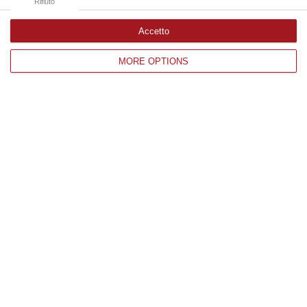
Rifiuto
Accetto
Edizioni provinciali
MORE OPTIONS
Catanzaro
Cosenza
Vibo Valentia
Reggio Calabria
Crotone
Corriere delle Calabria è una testata giornalistica di News&Com S.r.l
©2012-
-2026. Tutti i diritti riservati.