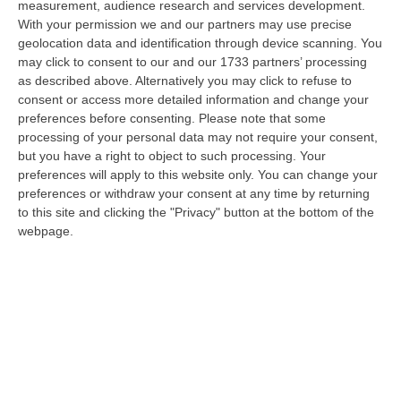
measurement, audience research and services development.
La Magia Di Pinocchio A Panettieri: Il Piccolo Borgo Si Trasforma
With your permission we and our partners may use precise
geolocation data and identification through device scanning. You
In Fiaba – FOTO E VIDEO
may click to consent to our and our 1733 partners’ processing
“È il luogo che più di ogni altro ha saputo costruire il racconto
as described above. Alternatively you may click to refuse to
scenografico di una storia sacra, quella della natività. A Panettieri il P…
consent or access more detailed information and change your
08 Agosto, 16:22
preferences before consenting.
Please note that some
processing of your personal data may not require your consent,
Franz Caruso: «Casa, Giovani E Lavoro Sono Le Sfide Del
but you have a right to object to such processing. Your
Riformismo Di Oggi»
preferences will apply to this website only. You can change your
preferences or withdraw your consent at any time by returning
“COSENZA «Cosenza saprà rispondere positivamente alla raccolta firme
to this site and clicking the "Privacy" button at the bottom of the
promossa da Avanti PSI, perché gli obiettivi che la animano mettono al…
webpage.
08 Agosto, 16:00
Fondi Migranti, I Legali Dopo La Sentenza: «Chi Ha Aiutato L’Italia
Dovrà Pagare Le Spese Della Solidarietà Sociale»
“Con la sentenza n° 129 del 2026, la seconda sezione giurisdizionale
centrale di appello della Corte dei Conti, il 06 agosto 2026 ha messo l…
08 Agosto, 15:54