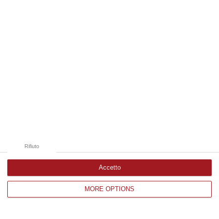
Edizioni provinciali
Catanzaro
Cosenza
Vibo Valentia
Reggio Calabria
Crotone
Rifiuto
Accetto
MORE OPTIONS
Corriere delle Calabria è una testata giornalistica di News&Com S.r.l
©2012-
-2026. Tutti i diritti riservati.
P.IVA. 03199620794, Via del mare 6/G, S.Eufemia, Lamezia Terme