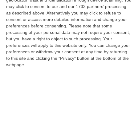
Consiglio regionale, tre candidati esclusi
may click to consent to our and our 1733 partners’ processing
as described above. Alternatively you may click to refuse to
depositano ricorso al Tar
consent or access more detailed information and change your
Si tratta di Giusy Iemma (Pd), Michele
preferences before consenting.
Please note that some
processing of your personal data may not require your consent,
Comito (Forza Italia) e Francesco De Nisi
but you have a right to object to such processing. Your
(Casa Riformista). Domani si aggregherà
preferences will apply to this website only. You can change your
Sarica (Lega)
preferences or withdraw your consent at any time by returning
to this site and clicking the "Privacy" button at the bottom of the
Pubblicato il: 24/11/25 – 14:39
webpage.