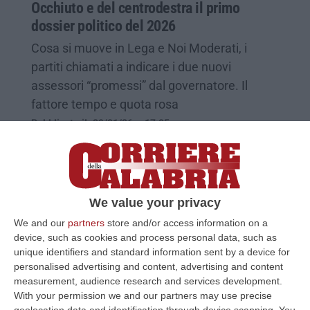
Occhiuto e del centrodestra il primo
dossier politico del 2026
Cosa si muove in Lega e Noi Moderati, i
partiti chiamati a indicare i due nuovi
assessori “promessi” dal governatore. Il
fattore tempo e quota rosa
Pubblicato il: 29/01/26 – 17:05
We value your privacy
We and our
partners
store and/or access information on a
device, such as cookies and process personal data, such as
unique identifiers and standard information sent by a device for
personalised advertising and content, advertising and content
measurement, audience research and services development.
With your permission we and our partners may use precise
geolocation data and identification through device scanning. You