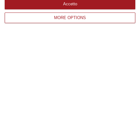
Accetto
MORE OPTIONS
La Lega verso la chiusura delle liste. E
Durigon prepara il “colpo” Bevilacqua
Mercoledì il direttivo per l’approvazione delle
candidature. Tra queste si fa strada anche
quella della “sorpresa” delle ultime
Amministrative di Lam…
Pubblicato il: 01/09/25 – 17:04
1
2