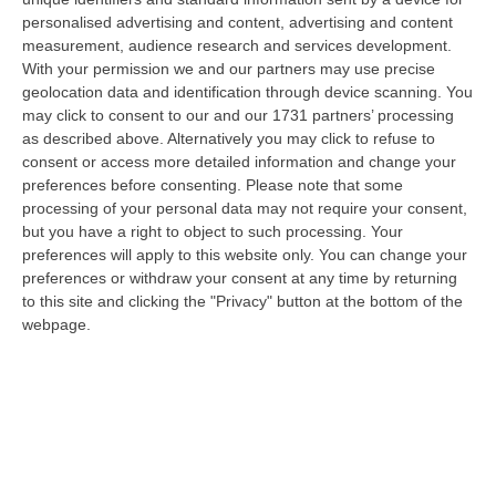
Belvedere Marittimo
personalised advertising and content, advertising and content
“DIAMANTE Nei giorni scorsi, gli operatori della Polizia di Stato della
measurement, audience research and services development.
Squadra Mobile della Questura di Cosenza e del Commissariato di Diam…
With your permission we and our partners may use precise
06 Agosto, 15:27
geolocation data and identification through device scanning. You
may click to consent to our and our 1731 partners’ processing
Situazione 118, Miserendino: «I Servizi Di Emergenza Soffrono
as described above. Alternatively you may click to refuse to
consent or access more detailed information and change your
Ma I Risultati Arriveranno»
preferences before consenting.
Please note that some
“CATANZARO “I servizi di emergenza sono in difficoltà, e non solo in
processing of your personal data may not require your consent,
Regione Calabria. La Calabria soffre sicuramente per una riforma
but you have a right to object to such processing. Your
ancora…
preferences will apply to this website only. You can change your
06 Agosto, 15:00
preferences or withdraw your consent at any time by returning
to this site and clicking the "Privacy" button at the bottom of the
Afa In Lieve Calo, Da Domani Scendono Le Città Con Bollino Rosso
webpage.
“Si attenua lievemente la morsa dell’afa sull’Italia: dopo il record di oggi
con 27 città italiane monitorate su 27 col bollino rosso di all…
06 Agosto, 14:54
Platania, Impianto Sul Torrente Piazza: Il Consiglio Di Stato Dà
Ragione Alla Società Idroelettrica Del Corace