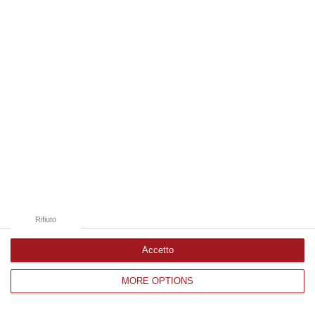
Edizioni provinciali
Catanzaro
Cosenza
Vibo Valentia
Reggio Calabria
Crotone
Rifiuto
Accetto
MORE OPTIONS
Corriere delle Calabria è una testata giornalistica di News&Com S.r.l
©2012-
-2026. Tutti i diritti riservati.