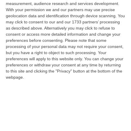
territorio c…
measurement, audience research and services development.
07 Agosto, 9:02
With your permission we and our partners may use precise
geolocation data and identification through device scanning. You
Blitz Nel Cosentino, Scoperta Coltivazione Di Marijuana.
may click to consent to our and our 1733 partners’ processing
Sequestrate 200 Piante – VIDEO
as described above. Alternatively you may click to refuse to
consent or access more detailed information and change your
“COSENZA I Finanzieri del Comando Provinciale Cosenza, nell’ambito di
preferences before consenting.
Please note that some
specifica attività di controllo del territorio finalizzata alla preven…
processing of your personal data may not require your consent,
07 Agosto, 8:51
but you have a right to object to such processing. Your
preferences will apply to this website only. You can change your
Entra Nel Terreno E Ruba Dodici Galline Nel Crotonese, Denunciato
preferences or withdraw your consent at any time by returning
Per Furto
to this site and clicking the "Privacy" button at the bottom of the
“PETILIA POLICASTRO Nell’ambito dell’intensificazione dei servizi di
webpage.
controllo del territorio disposti dalla Compagnia Carabinieri di Petili…
07 Agosto, 8:27
Etna, Fontana Di Lava: Voli Dirottati
“CATANIA Nuova fase parossistica sull’Etna con fontana di lava presente
al cratere Voragine e una nube eruttiva che si disperde in direzione…
07 Agosto, 8:07