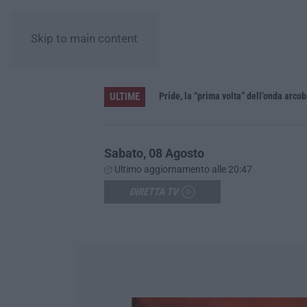
Skip to main content
ULTIME
Vinitaly and the City a Reggio: il grande abbraccio tra identità del territorio, storia e cultura – FOTO
Sabato, 08 Agosto
Ultimo aggiornamento alle 20:47
DIRETTA TV