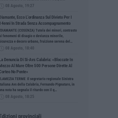
08 Agosto, 19:27
Diamante, Ecco L’ordinanza Sul Divieto Per I
14enni In Strada Senza Accompagnamento
“DIAMANTE (COSENZA) Tutela dei minori, contrasto
ai fenomeni di disagio e devianza minorile,
sicurezza e decoro urbano, fruizione serena del…
08 Agosto, 18:40
La Denuncia Di Si-Avs Calabria: «Bloccate In
Mezzo Al Mare Oltre 500 Persone Dirette Al
Corteo No Ponte»
“LAMEZIA TERME Il segretario regionale Sinistra
Italiana Avs della Calabria, Fernando Pignataro, in
una nota ha segnala il ritardo con il q…
08 Agosto, 18:25
Edizioni provinciali