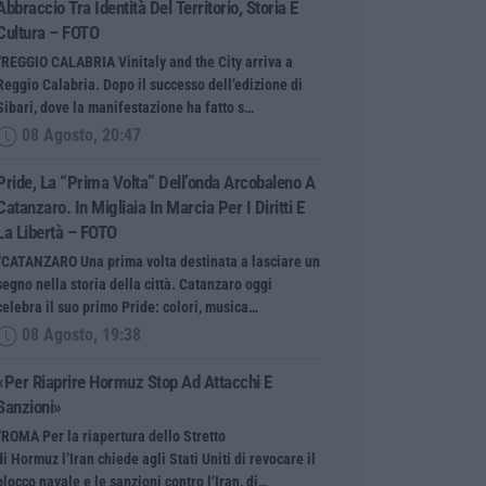
Abbraccio Tra Identità Del Territorio, Storia E
Cultura – FOTO
“REGGIO CALABRIA Vinitaly and the City arriva a
Reggio Calabria. Dopo il successo dell’edizione di
Sibari, dove la manifestazione ha fatto s…
08 Agosto, 20:47
Pride, La “prima Volta” Dell’onda Arcobaleno A
Catanzaro. In Migliaia In Marcia Per I Diritti E
La Libertà – FOTO
“CATANZARO Una prima volta destinata a lasciare un
segno nella storia della città. Catanzaro oggi
celebra il suo primo Pride: colori, musica…
08 Agosto, 19:38
«Per Riaprire Hormuz Stop Ad Attacchi E
Sanzioni»
“ROMA Per la riapertura dello Stretto
di Hormuz l’Iran chiede agli Stati Uniti di revocare il
blocco navale e le sanzioni contro l’Iran, di…