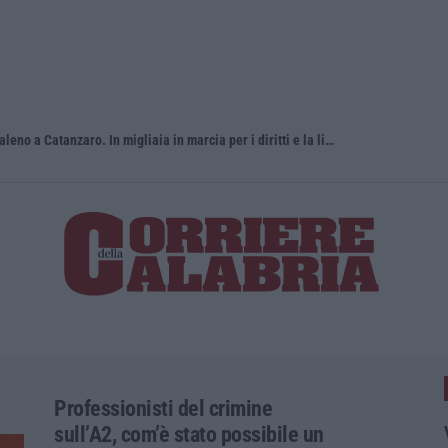
Pride, la “prima volta” dell’onda arcobaleno a Catanzaro. In migliaia in marcia per i diritti e la libertà – FOTO
«Per riapri
Professionisti del crimine
sull’A2, com’è stato possibile un