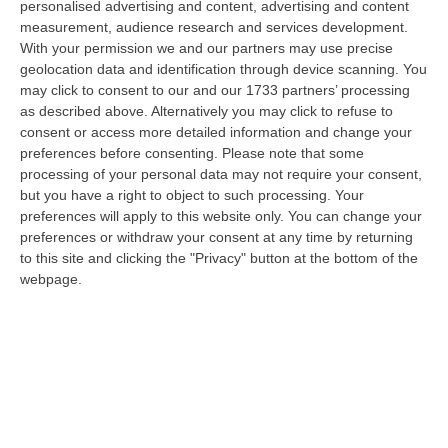
personalised advertising and content, advertising and content
del…
measurement, audience research and services development.
08 Agosto, 18:40
With your permission we and our partners may use precise
geolocation data and identification through device scanning. You
La Denuncia Di Si-Avs Calabria: «Bloccate In Mezzo Al Mare Oltre
may click to consent to our and our 1733 partners’ processing
500 Persone Dirette Al Corteo No Ponte»
as described above. Alternatively you may click to refuse to
“LAMEZIA TERME Il segretario regionale Sinistra Italiana Avs
consent or access more detailed information and change your
della Calabria, Fernando Pignataro, in una nota ha segnala il ritardo con
preferences before consenting.
Please note that some
il q…
processing of your personal data may not require your consent,
08 Agosto, 18:25
but you have a right to object to such processing. Your
preferences will apply to this website only. You can change your
Incidente Coinvolge Tre Auto Sull’A2, Traffico Rallentato Tra Altilia
preferences or withdraw your consent at any time by returning
to this site and clicking the "Privacy" button at the bottom of the
Grimaldi E San Mango
webpage.
“LAMEZIA TERME A causa di un incidente che ha visto il coinvolgimento
di tre veicoli, si registrano rallentamenti al traffico in direzione s…
08 Agosto, 18:15
Il Ssn Recupera Personale: +1,6% Secondo L’ultima Rilevazione
Ministeriale
“ROMA Il Servizio sanitario nazionale continua a recuperare personale
dopo gli anni di contrazione che hanno caratterizzato il decennio scor…