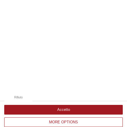
08 Agosto, 18:05
Edizioni provinciali
Catanzaro
Cosenza
Vibo Valentia
Reggio Calabria
Crotone
Rifiuto
Accetto
MORE OPTIONS