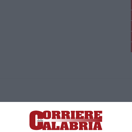
ica di News&Com S.r.l ©2012-
-2026. Tutti i diritti riservati.
ia, Lamezia Terme (CZ)
irettore responsabile Paola Militano |
Privacy