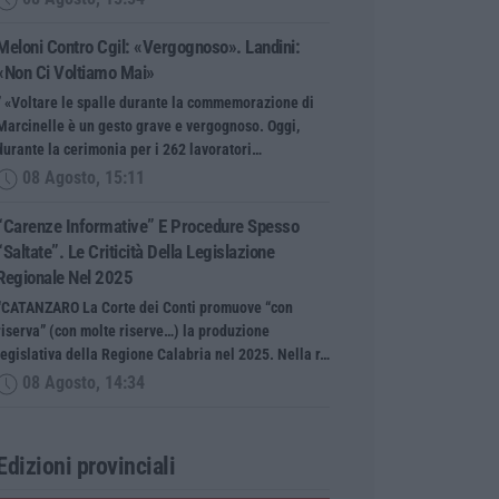
Meloni Contro Cgil: «Vergognoso». Landini:
«Non Ci Voltiamo Mai»
” «Voltare le spalle durante la commemorazione di
Marcinelle è un gesto grave e vergognoso. Oggi,
durante la cerimonia per i 262 lavoratori…
08 Agosto, 15:11
“Carenze Informative” E Procedure Spesso
“saltate”. Le Criticità Della Legislazione
Regionale Nel 2025
“CATANZARO La Corte dei Conti promuove “con
riserva” (con molte riserve…) la produzione
legislativa della Regione Calabria nel 2025. Nella r…
08 Agosto, 14:34
Edizioni provinciali