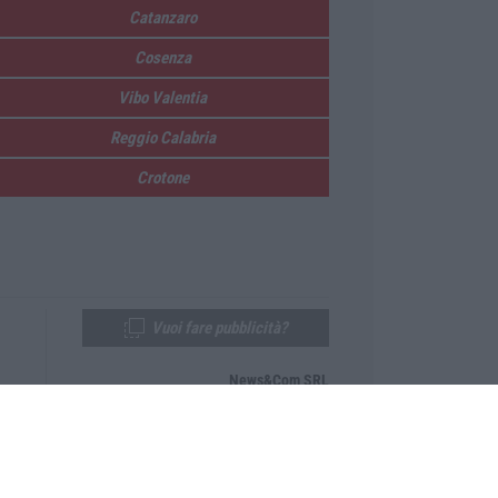
Catanzaro
Cosenza
Vibo Valentia
Reggio Calabria
Crotone
Vuoi fare pubblicità?
News&Com SRL
Telefono:
0968-53665
Email:
newsandcom@gmail.com