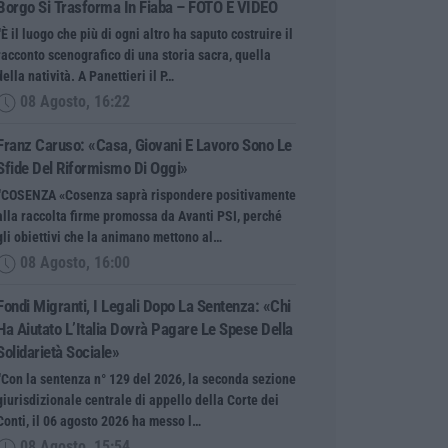
Borgo Si Trasforma In Fiaba – FOTO E VIDEO
“È il luogo che più di ogni altro ha saputo costruire il
racconto scenografico di una storia sacra, quella
della natività. A Panettieri il P…
08 Agosto, 16:22
Franz Caruso: «Casa, Giovani E Lavoro Sono Le
Sfide Del Riformismo Di Oggi»
“COSENZA «Cosenza saprà rispondere positivamente
alla raccolta firme promossa da Avanti PSI, perché
gli obiettivi che la animano mettono al…
08 Agosto, 16:00
Fondi Migranti, I Legali Dopo La Sentenza: «Chi
Ha Aiutato L’Italia Dovrà Pagare Le Spese Della
Solidarietà Sociale»
“Con la sentenza n° 129 del 2026, la seconda sezione
giurisdizionale centrale di appello della Corte dei
Conti, il 06 agosto 2026 ha messo l…
08 Agosto, 15:54