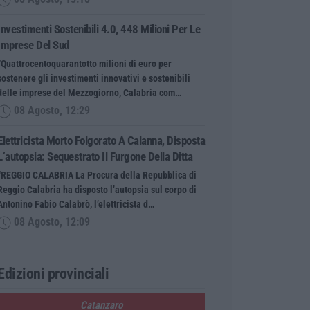
Investimenti Sostenibili 4.0, 448 Milioni Per Le
Imprese Del Sud
“Quattrocentoquarantotto milioni di euro per
sostenere gli investimenti innovativi e sostenibili
delle imprese del Mezzogiorno, Calabria com…
08 Agosto, 12:29
Elettricista Morto Folgorato A Calanna, Disposta
L’autopsia: Sequestrato Il Furgone Della Ditta
“REGGIO CALABRIA La Procura della Repubblica di
Reggio Calabria ha disposto l’autopsia sul corpo di
Antonino Fabio Calabrò, l’elettricista d…
08 Agosto, 12:09
Edizioni provinciali
Catanzaro