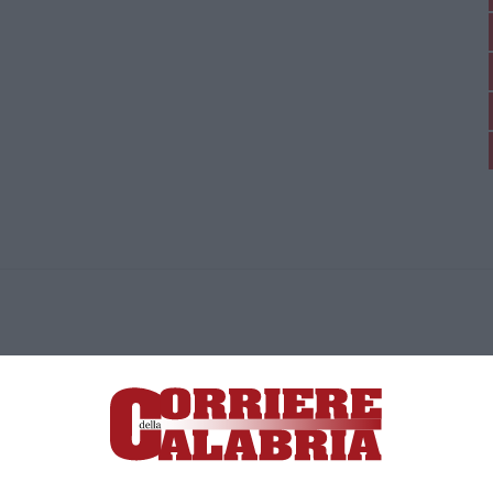
ica di News&Com S.r.l ©2012-
-2026. Tutti i diritti riservati.
ia, Lamezia Terme (CZ)
irettore responsabile Paola Militano |
Privacy