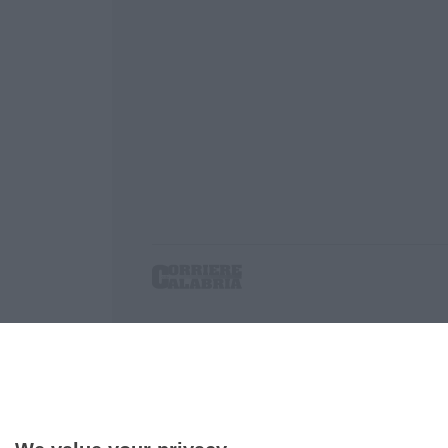
Corriere delle Calabria è una testata giornalist
P.IVA. 03199620794, Via del mare 6/G, S.Eufem
Iscrizione tribunale di Lamezia Terme 5/2011 - D
Effettua una ricerca sul Corriere delle Calabria