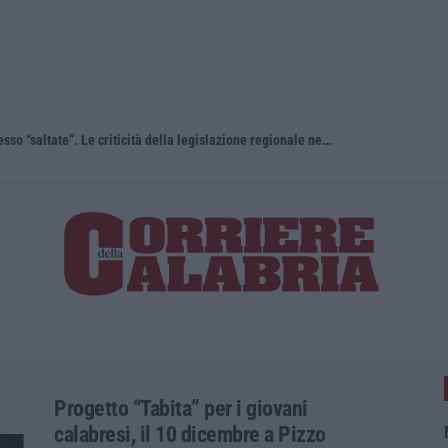
“Carenze informative” e procedure spesso “saltate”. Le criticità della legislazione regionale nel 2025
Travolge i 
Progetto “Tabita” per i giovani
calabresi, il 10 dicembre a Pizzo