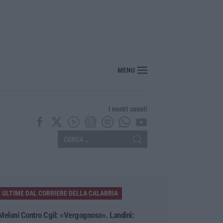
ciclisti e poi torna indietro per investirli ancora: fermato
MENU
I nostri canali
ULTIME DAL CORRIERE DELLA CALABRIA
Meloni Contro Cgil: «Vergognoso». Landini: