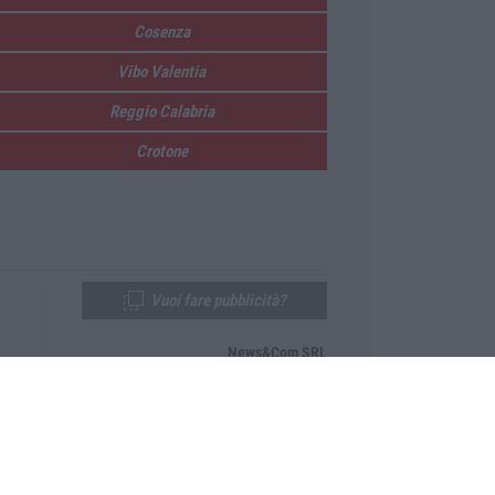
Cosenza
Vibo Valentia
Reggio Calabria
Crotone
Vuoi fare pubblicità?
News&Com SRL
Telefono:
0968-53665
Email:
newsandcom@gmail.com