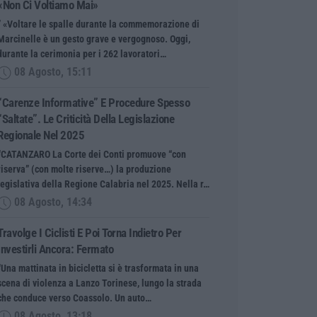
«Non Ci Voltiamo Mai»
” «Voltare le spalle durante la commemorazione di
Marcinelle è un gesto grave e vergognoso. Oggi,
durante la cerimonia per i 262 lavoratori…
08 Agosto, 15:11
“Carenze Informative” E Procedure Spesso
“saltate”. Le Criticità Della Legislazione
Regionale Nel 2025
“CATANZARO La Corte dei Conti promuove “con
riserva” (con molte riserve…) la produzione
legislativa della Regione Calabria nel 2025. Nella r…
08 Agosto, 14:34
Travolge I Ciclisti E Poi Torna Indietro Per
Investirli Ancora: Fermato
“Una mattinata in bicicletta si è trasformata in una
scena di violenza a Lanzo Torinese, lungo la strada
che conduce verso Coassolo. Un auto…
08 Agosto, 13:18