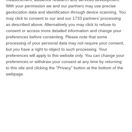
Razionalizzazione Della Spesa Sanitaria E Acquisti Sotto Controllo.
With your permission we and our partners may use precise
La Strategia “anti-Sprechi” Della Regione
geolocation data and identification through device scanning. You
“CATANZARO La razionalizzazione della spesa sanitaria passa dalla
may click to consent to our and our 1733 partners’ processing
centralizzazione degli acquisti. È una delle direttrici individuate dalla…
as described above. Alternatively you may click to refuse to
09 Agosto, 14:37
consent or access more detailed information and change your
preferences before consenting.
Please note that some
Un’altra Tragedia Sulle Strade Vibonesi, Incidente Tra Zambrone E
processing of your personal data may not require your consent,
Briatico: Muore Una Donna, Diversi Feriti
but you have a right to object to such processing. Your
preferences will apply to this website only. You can change your
“VIBO VALENTIA Ancora sangue sulle strade vibonesi. Questa mattina un
preferences or withdraw your consent at any time by returning
altro tragico incidente è avvenuto sulla ex statale 522 tra Zambrone e…
to this site and clicking the "Privacy" button at the bottom of the
09 Agosto, 13:34
webpage.
La Notte Del Mare Stasera Su Rai 2, La Calabria E Il Mediterraneo
Protagonisti Dal Castello Murat Di Pizzo
“PIZZO Il blu della Calabria, le sue coste, il Mediterraneo e soprattutto le
tante voci che ogni giorno raccontano, studiano, proteggono e v…
09 Agosto, 12:52