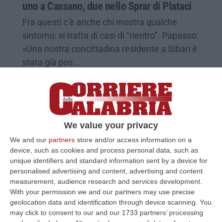
uno a Cassano, due nello Sprar di Plataci
Fra questi c’è anche chi mostra qualche
sintomo: si tratta di casi di “rientro”. Papasso:
«Una nostra concittadina residente a Sibari è
stata già pos…
Pubblicato il: 26/09/20 – 19:32
We value your privacy
We and our
partners
store and/or access information on a
device, such as cookies and process personal data, such as
unique identifiers and standard information sent by a device for
personalised advertising and content, advertising and content
measurement, audience research and services development.
With your permission we and our partners may use precise
geolocation data and identification through device scanning. You
may click to consent to our and our 1733 partners’ processing
Storia di Mimmo “il fuorilegge”. «Dalla mia