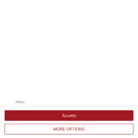
ECO DALLO JONIO | Impegno sociale fra
scoutismo e accoglienza
Ospiti della trasmissione in onda stasera su
L’Altro Corriere Tv, il capo scout Antonio
Santella e la referente dello Sprar di
Rossano, Morena Barlet…
Pubblicato il: 13/12/19 – 16:25
Rifiuto
Accetto
MORE OPTIONS