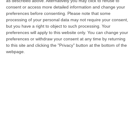
as described above. Alternatively you may click to refuse to
terra ho ereditato il sogno di riscatto»
consent or access more detailed information and change your
preferences before consenting.
Please note that some
In uscita il libro che racconta la storia di Riace
processing of your personal data may not require your consent,
attraverso gli occhi di Domenico Lucano. Il
but you have a right to object to such processing. Your
preferences will apply to this website only. You can change your
ragazzo cresciuto nella «Calabria dei preti,
preferences or withdraw your consent at any time by returning
dei santi…
to this site and clicking the "Privacy" button at the bottom of the
Pubblicato il: 03/09/20 – 7:04
webpage.