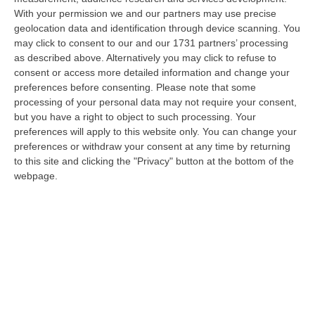
Accoltella Coetaneo Alla Gola Durante Un Litigio, Arrestato
With your permission we and our partners may use precise
Sessantenne
geolocation data and identification through device scanning. You
“MAMMOLA Un sessantenne, F.S., originario della piana di Gioia Tauro, è
may click to consent to our and our 1731 partners’ processing
stato arrestato dai carabinieri a Cinquefrondi perché accusato del t…
as described above. Alternatively you may click to refuse to
05 Agosto, 22:07
consent or access more detailed information and change your
preferences before consenting.
Please note that some
Ciclovia Dei Parchi Della Calabria: Al Via La Messa In Sicurezza
processing of your personal data may not require your consent,
Del Tratto Fabrizia – Serra San Bruno
but you have a right to object to such processing. Your
preferences will apply to this website only. You can change your
“SERRA SAN BRUNO Partono i lavori di riqualificazione e miglioramento
preferences or withdraw your consent at any time by returning
della sicurezza lungo la Ciclovia dei Parchi della Calabria, concentra…
to this site and clicking the "Privacy" button at the bottom of the
05 Agosto, 21:56
webpage.
Tari, Senese: «Rendere Efficiente Il Sistema Per Ridurre I Costi
Per I Cittadini E Aumentare I Salari»
“CATANZARO A Lamezia Terme la Tari aumenta del 6,2% per le famiglie e
del 17% per le imprese; a Crotone del 6,9%; a Catanzaro dell’1,63%. A…
05 Agosto, 21:23