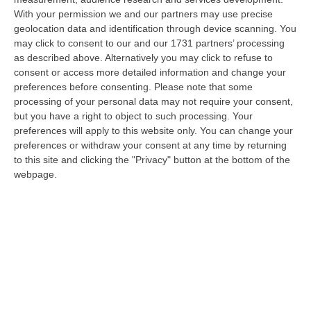
With your permission we and our partners may use precise
Ciclovia Dei Parchi Della Calabria: Al Via La Messa In Sicurezza
geolocation data and identification through device scanning. You
Del Tratto Fabrizia – Serra San Bruno
may click to consent to our and our 1731 partners’ processing
“SERRA SAN BRUNO Partono i lavori di riqualificazione e miglioramento
as described above. Alternatively you may click to refuse to
della sicurezza lungo la Ciclovia dei Parchi della Calabria, concentra…
consent or access more detailed information and change your
05 Agosto, 21:56
preferences before consenting.
Please note that some
processing of your personal data may not require your consent,
Tari, Senese: «Rendere Efficiente Il Sistema Per Ridurre I Costi
but you have a right to object to such processing. Your
preferences will apply to this website only. You can change your
Per I Cittadini E Aumentare I Salari»
preferences or withdraw your consent at any time by returning
“CATANZARO A Lamezia Terme la Tari aumenta del 6,2% per le famiglie e
to this site and clicking the "Privacy" button at the bottom of the
del 17% per le imprese; a Crotone del 6,9%; a Catanzaro dell’1,63%. A…
webpage.
05 Agosto, 21:23
Delmastro, No All’acquisizione Delle Chat. Bagarre Alla Camera
“ROMA L’Aula della Camera, a scrutinio segreto, ha confermato quanto
già votato dalla Giunta delle autorizzazioni, non consentendo alla magi…
05 Agosto, 21:07