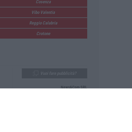
Cosenza
Vibo Valentia
Reggio Calabria
Crotone
Vuoi fare pubblicità?
News&Com SRL
Telefono:
0968-53665
Email:
newsandcom@gmail.com