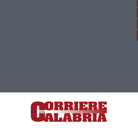
ica di News&Com S.r.l ©2012-
-2026. Tutti i diritti riservati.
ia, Lamezia Terme (CZ)
irettore responsabile Paola Militano |
Privacy