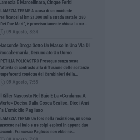
Lamezia E Marcellinara, Cinque Feriti
“LAMEZIA TERME A causa di un incidente
verificatosi al km 21,000 sulla strada statale 280
“Dei Due Mari”, è provvisoriamente chiusa la car…
09 Agosto, 8:34
Nasconde Droga Sotto Un Masso In Una Via Di
Roccabernarda, Denunciato Un Uomo
“PETILIA POLICASTRO Prosegue senza sosta
l’attività di contrasto alla diffusione delle sostanze
stupefacenti condotta dai Carabinieri della…
09 Agosto, 7:55
Il Killer Nascosto Nel Buio E La «condanna A
Morte» Decisa Dalla Cosca Scalise. Dieci Anni
Fa L’omicidio Pagliuso
“LAMEZIA TERME Un foro nella recinzione, un uomo
nascosto nel buio e tre colpi esplosi in appena due
secondi. Francesco Pagliuso non ebbe ne…
09 Agosto, 7:00