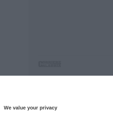
Corriere delle Calabria è una testata giornalist
P.IVA. 03199620794, Via del mare 6/G, S.Eufem
Iscrizione tribunale di Lamezia Terme 5/2011 - D
Effettua una ricerca sul Corriere delle Calabria
We value your privacy