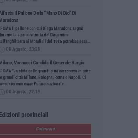
All’asta Il Pallone Della “mano Di Dio” Di
Maradona
“ROMA Il pallone con cui Diego Maradona segnò
durante la storica vittoria dell’Argentina
sull’Inghilterra ai Mondiali del 1986 potrebbe esse…
08 Agosto, 23:28
Milano, Vannacci Candida Il Generale Burgio
“ROMA “La sfida delle grandi città correremo in tutte
le grandi città Milano, Bologna, Roma e Napoli. Ci
presenteremo come Futuro nazionale…
08 Agosto, 22:19
Edizioni provinciali
Catanzaro