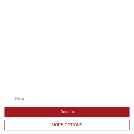
08 Agosto, 19:38
Edizioni provinciali
Catanzaro
Cosenza
Vibo Valentia
Reggio Calabria
Crotone
Rifiuto
Accetto
MORE OPTIONS
Corriere delle Calabria è una testata giornalistica di News&Com S.r.l