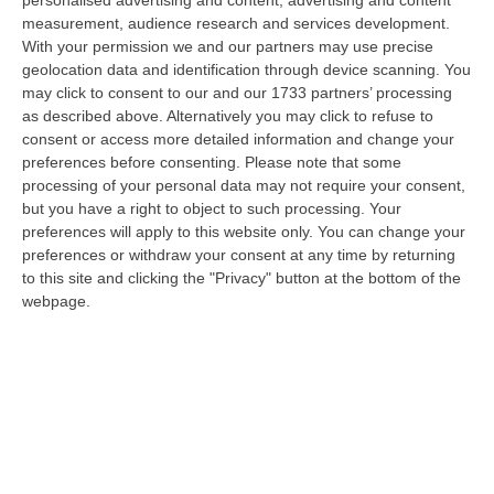
Milano, Bologna, Roma e Napoli. Ci presenteremo come Futuro
measurement, audience research and services development.
nazionale…
With your permission we and our partners may use precise
08 Agosto, 22:19
geolocation data and identification through device scanning. You
may click to consent to our and our 1733 partners’ processing
Messina, I “No Ponte” Di Nuovo In Marcia
as described above. Alternatively you may click to refuse to
consent or access more detailed information and change your
“MESSINA “Chiediamo che venga chiusa la società Stretto di Messina. La
preferences before consenting.
Please note that some
liquidazione era stata già indicata dal governo Monti nel 2013, e la…
processing of your personal data may not require your consent,
08 Agosto, 21:20
but you have a right to object to such processing. Your
preferences will apply to this website only. You can change your
Vinitaly And The City A Reggio: Il Grande Abbraccio Tra Identità
preferences or withdraw your consent at any time by returning
Del Territorio, Storia E Cultura – FOTO
to this site and clicking the "Privacy" button at the bottom of the
“REGGIO CALABRIA Vinitaly and the City arriva a Reggio Calabria. Dopo il
webpage.
successo dell’edizione di Sibari, dove la manifestazione ha fatto s…
08 Agosto, 20:47
Pride, La “prima Volta” Dell’onda Arcobaleno A Catanzaro. In
Migliaia In Marcia Per I Diritti E La Libertà – FOTO
“CATANZARO Una prima volta destinata a lasciare un segno nella storia
della città. Catanzaro oggi celebra il suo primo Pride: colori, musica…