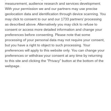
dare avvio agli attesi lavori di ristrutturazione della Basilica dell…
measurement, audience research and services development.
07 Agosto, 22:02
With your permission we and our partners may use precise
geolocation data and identification through device scanning. You
Renzi: «Conte? Sarebbe Delittuoso Vannaccizzare La Coalizione»
may click to consent to our and our 1733 partners’ processing
as described above. Alternatively you may click to refuse to
“ROMA «Conte sta giocando la sua partita, vedremo se le primarie si
consent or access more detailed information and change your
faranno, quando e con che formato, se a due Conte-Schlein o se ci
preferences before consenting.
Please note that some
sarann…
processing of your personal data may not require your consent,
07 Agosto, 21:35
but you have a right to object to such processing. Your
preferences will apply to this website only. You can change your
Meteo, Altri 10 Giorni Di Caldo Estremo
preferences or withdraw your consent at any time by returning
“ROMA La tregua varrà fino a domani: dopo il record di ieri con il bollino
to this site and clicking the "Privacy" button at the bottom of the
rosso per tutte le 27 città monitorate e oggi con 26 allerte mass…
webpage.
07 Agosto, 20:33
Torna In Calabria: OSM Cerca Professionisti Calabresi Che Vivono
Al Nord E Che Hanno Voglia Di Rientrare Nella Terra Di Origine
“Se per anni lasciare la Calabria è stata una scelta quasi obbligata oggi è
possibile fare un’inversione di marcia grazie ad OSM Centro Cala…
07 Agosto, 20:24