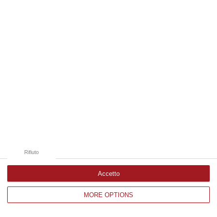
Edizioni provinciali
Catanzaro
Cosenza
Vibo Valentia
Reggio Calabria
Crotone
Rifiuto
Accetto
MORE OPTIONS
Corriere delle Calabria è una testata giornalistica di News&Com S.r.l
©2012-
-2026. Tutti i diritti riservati.